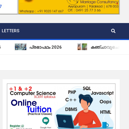
LETTERS
പ്രഭാപഥം 2026
കഞ്ചാവുചെടികളും കഞ്ചാവും 