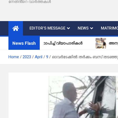
നേരിൻ്റെ വാർത്തകൾ
EDITOR’S MESSAGE
NEWS
MATRIMO
News Flash
ബോർഡ് സ്ഥാപിച്ച് വ്യാപാരികൾ
അനുഗ്രഹം വാങ്ങാ
Home
2023
April
9
ഓവർടേക്കിൽ തർക്കം ബസ് തടഞ്ഞു