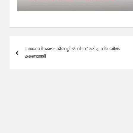
Post
വയോധികയെ കിണറ്റിൽ വീണ് മരിച്ച നിലയിൽ
navigation
കണ്ടെത്തി