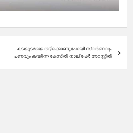
കടയുടമയെ തട്ടിക്കൊണ്ടുപോയി സ്വര്‍ണവും
പണവും കവര്‍ന്ന കേസില്‍ നാല് പേര്‍ അറസ്റ്റില്‍