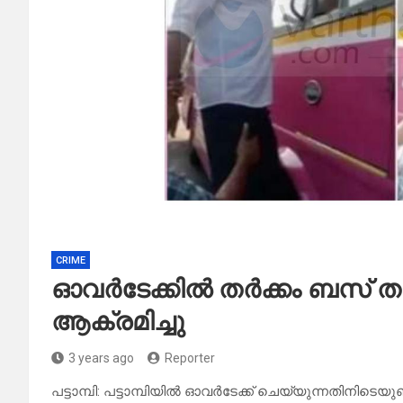
CRIME
ഓവർടേക്കിൽ തർക്കം ബസ് 
ആക്രമിച്ചു
3 years ago
Reporter
പട്ടാമ്പി: പട്ടാമ്പിയിൽ ഓവർടേക്ക് ചെയ്യുന്നതിനിട