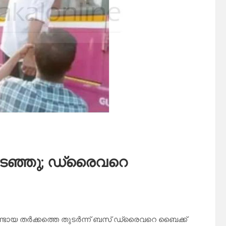
തടഞ്ഞു; ഡ്രൈവറെ
െയുണ്ടായ തർക്കത്തെ തുടർന്ന് ബസ് ഡ്രൈവറെ ബൈക്ക്