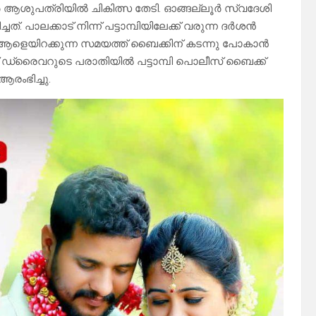
രൈവർ ആശുപത്രിയിൽ ചികിത്സ തേടി. ഓങ്ങല്ലൂർ സ്വദേശി
 പാലക്കാട് നിന്ന് പട്ടാമ്പിയിലേക്ക് വരുന്ന ദർശൻ
 ആളെയിറക്കുന്ന സമയത്ത് ബൈക്കിന് കടന്നു പോകാൻ
സ് ഡ്രൈവറുടെ പരാതിയിൽ പട്ടാമ്പി പൊലീസ് ബൈക്ക്
ംഭിച്ചു.