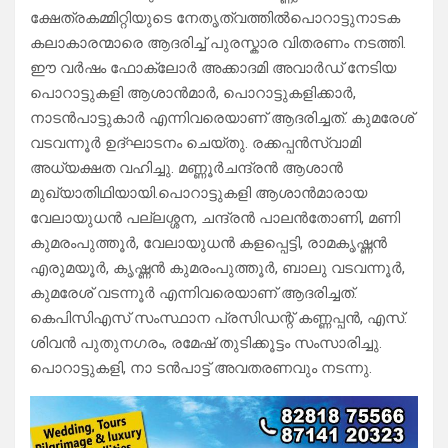
ക്ഷേത്രകമ്മിറ്റിയുടെ നേതൃത്വത്തിൽപൊറാട്ടുനാടക
കലാകാരന്മാരെ ആദരിച്ച് പുരസ്കാര വിതരണം നടത്തി.
ഈ വർഷം ഫോക്ലോർ അക്കാദമി അവാർഡ് നേടിയ
പൊറാട്ടുകളി ആശാൻമാർ, പൊറാട്ടുകളിക്കാർ,
നാടൻപാട്ടുകാർ എന്നിവരെയാണ് ആദരിച്ചത്. കുമരേശ്
വടവന്നൂർ ഉദ്ഘാടനം ചെയ്തു. രക്കപ്പൻസ്വാമി
അധ്യക്ഷത വഹിച്ചു. മണ്ണൂർചന്ദ്രൻ ആശാൻ
മുഖ്യാതിഥിയായി.പൊറാട്ടുകളി ആശാൻമാരായ
വേലായുധൻ പല്ലശ്ശന, ചന്ദ്രൻ പാലൻതോണി, മണി
കുമരംപുത്തൂർ, വേലായുധൻ കളപ്പെട്ടി, രാമകൃഷ്ണൻ
എരുമയൂർ, കൃഷ്ണൻ കുമരംപുത്തൂർ, ബാലു വടവന്നൂർ,
കുമരേശ് വടന്നൂർ എന്നിവരെയാണ് ആദരിച്ചത്.
കെപിസിഎസ് സംസ്ഥാന പ്രസിഡന്റ് കണ്ണപ്പൻ, എസ്.
ശിവൻ പുതുനഗരം, രമേഷ് തുടിക്കൂട്ടം സംസാരിച്ചു.
പൊറാട്ടുകളി, നാ ടൻപാട്ട് അവതരണവും നടന്നു.