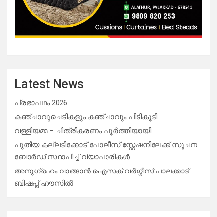
Latest News
പ്രഭാപഥം 2026
കഞ്ചാവുചെടികളും കഞ്ചാവും പിടികൂടി
വള്ളിയമ്മ – ചിത്രീകരണം പൂർത്തിയായി
പുതിയ കല്ലടിക്കോട് പോലീസ് സ്റ്റേഷനിലേക്ക് സൂചന
ബോർഡ് സ്ഥാപിച്ച് വ്യാപാരികൾ
അനുഗ്രഹം വാങ്ങാൻ ഐസക് വര്‍ഗ്ഗീസ് പാലക്കാട്
ബിഷപ്പ് ഹൗസില്‍