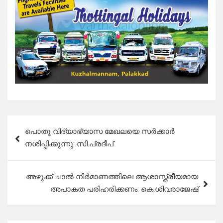
Post
പൊതു വിദ്യാഭ്യാസ മേഖലയെ സർക്കാർ
navigation
നശിപ്പിക്കുന്നു: സി.പ്രദീപ്
അഴുക്ക് ചാൽ നിർമാണത്തിലെ ആശാസ്ത്രീയമായ
അപാകത പരിഹരിക്കണം: കെ.ശിവരാജേഷ്