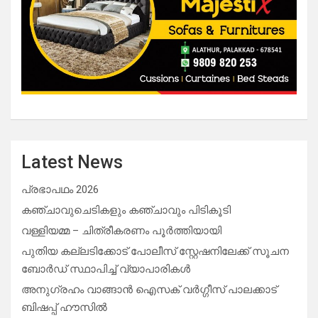
Latest News
പ്രഭാപഥം 2026
കഞ്ചാവുചെടികളും കഞ്ചാവും പിടികൂടി
വള്ളിയമ്മ – ചിത്രീകരണം പൂർത്തിയായി
പുതിയ കല്ലടിക്കോട് പോലീസ് സ്റ്റേഷനിലേക്ക് സൂചന
ബോർഡ് സ്ഥാപിച്ച് വ്യാപാരികൾ
അനുഗ്രഹം വാങ്ങാൻ ഐസക് വര്‍ഗ്ഗീസ് പാലക്കാട്
ബിഷപ്പ് ഹൗസില്‍