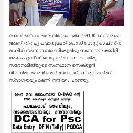
സാധാരണക്കാരായ നിക്ഷേപകർക്ക് 49100 കോടി രൂപ
ആണ് തിരിച്ചു കിട്ടാനുള്ളത്. ഹെഡ് പോസ്റ്റ് ഓഫീസിന്
മുമ്പിൽ നടന്ന സമരം സിഐടിയു സംസ്ഥാന കമ്മിറ്റി
അംഗം എസ്.ബി.രാജു ഉദ്ഘാടനം ചെയ്തു.
സമരസമിതിയുടെ സംസ്ഥാന സെക്രട്ടറി
വി.ചന്ദ്രശേഖരൻ അധ്യക്ഷനായി. ബി.രവിചന്ദ്രൻ
സ്വാഗതവും രമണി നന്ദിയും പറഞ്ഞു.