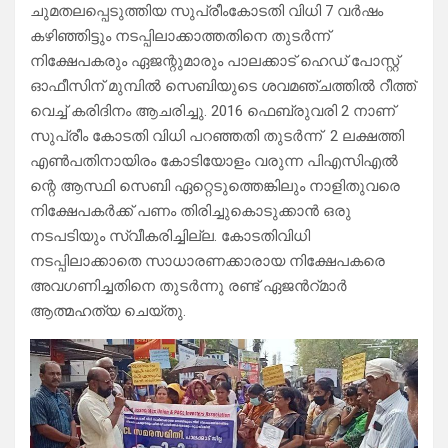
ചുമതലപ്പെടുത്തിയ സുപ്രീംകോടതി വിധി 7 വർഷം
കഴിഞ്ഞിട്ടും നടപ്പിലാക്കാത്തതിനെ തുടർന്ന്
നിക്ഷേപകരും ഏജന്റുമാരും പാലക്കാട് ഹെഡ് പോസ്റ്റ്
ഓഫീസിന് മുമ്പിൽ സെബിയുടെ ശവമഞ്ചത്തിൽ റീത്ത്
വെച്ച് കരിദിനം ആചരിച്ചു. 2016 ഫെബ്രുവരി 2 നാണ്
സുപ്രീം കോടതി വിധി പറഞ്ഞതി തുടർന്ന് 2 ലക്ഷത്തി
എൺപതിനായിരം കോടിയോളം വരുന്ന പിഎസിഎൽ
ന്റെ ആസ്ഥി സെബി ഏറ്റെടുത്തെങ്കിലും നാളിതുവരെ
നിക്ഷേപകർക്ക് പണം തിരിച്ചുകൊടുക്കാൻ ഒരു
നടപടിയും സ്വീകരിച്ചില്ല. കോടതിവിധി
നടപ്പിലാക്കാതെ സാധാരണക്കാരായ നിക്ഷേപകരെ
അവഗണിച്ചതിനെ തുടർന്നു രണ്ട് ഏജൻറ്മാർ
ആത്മഹത്യ ചെയ്തു.