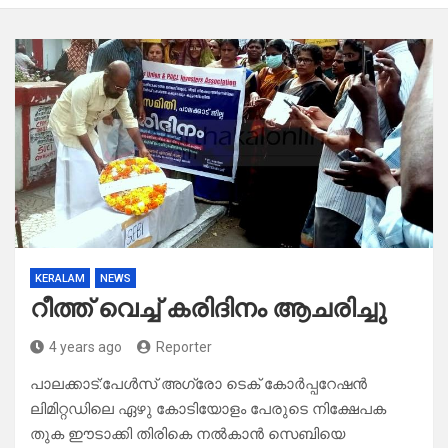
KERALAM
NEWS
റീത്ത് വെച്ച് കരിദിനം ആചരിച്ചു
4 years ago
Reporter
പാലക്കാട്:പേൾസ് അഗ്രോ ടെക് കോർപ്പറേഷൻ
ലിമിറ്റഡിലെ ഏഴു കോടിയോളം പേരുടെ നിക്ഷേപക
തുക ഈടാക്കി തിരികെ നൽകാൻ സെബിയെ