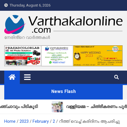
Skip
Thursday, August 6, 2026
to
content
നേരിൻ്റെ വാർത്തകൾ
News Flash
ിടികൂടി
വള്ളിയമ്മ – ചിത്രീകരണം പൂർത്തിയായി
Home
2023
February
2
റീത്ത് വെച്ച് കരിദിനം ആചരിച്ചു