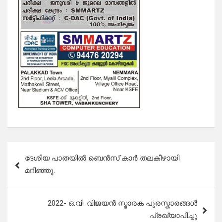
Post
ദേശിയ പാതയിൽ ബെൻസ് കാർ തലകീഴായി
navigation
മറിഞ്ഞു.
2022- ഒ.വി .വിജയൻ സ്മാരക പുരസ്കാരങ്ങൾ
പ്രഖ്യാപിച്ചു