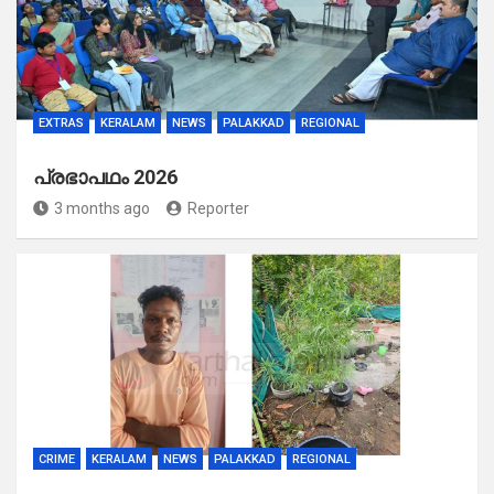
EXTRAS
KERALAM
NEWS
PALAKKAD
REGIONAL
പ്രഭാപഥം 2026
3 months ago
Reporter
CRIME
KERALAM
NEWS
PALAKKAD
REGIONAL