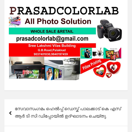
Post
സേവാസംഗമം ഹെൽപ്പ് ഡെസ്ക് പാലക്കാട് കെ എസ്
navigation
ആർ ടി സി ഡിപ്പോയിൽ ഉദ്ഘാടനം ചെയ്തു.