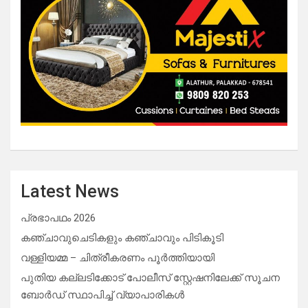
Latest News
പ്രഭാപഥം 2026
കഞ്ചാവുചെടികളും കഞ്ചാവും പിടികൂടി
വള്ളിയമ്മ – ചിത്രീകരണം പൂർത്തിയായി
പുതിയ കല്ലടിക്കോട് പോലീസ് സ്റ്റേഷനിലേക്ക് സൂചന
ബോർഡ് സ്ഥാപിച്ച് വ്യാപാരികൾ