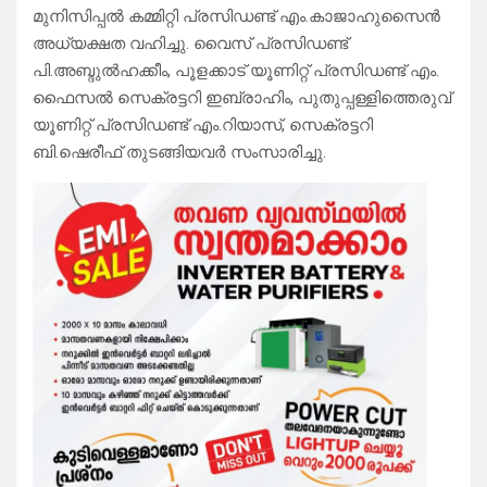
മുനിസിപ്പൽ കമ്മിറ്റി പ്രസിഡണ്ട് എം.കാജാഹുസൈൻ
അധ്യക്ഷത വഹിച്ചു. വൈസ് പ്രസിഡണ്ട്
പി.അബ്ദുൽഹക്കീം, പൂളക്കാട് യൂണിറ്റ് പ്രസിഡണ്ട് എം.
ഫൈസൽ സെക്രട്ടറി ഇബ്രാഹിം, പുതുപ്പള്ളിത്തെരുവ്
യൂണിറ്റ് പ്രസിഡണ്ട് എം.റിയാസ്, സെക്രട്ടറി
ബി.ഷെരീഫ് തുടങ്ങിയവർ സംസാരിച്ചു.