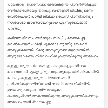
പാലക്കാട് : ജനസേവന മേഖലകളിൽ പ്രവർത്തിച്ചവർ
വേർപിരിഞ്ഞാലും ജനഹൃദയങ്ങളിൽ ജീവിക്കുമെന്ന്
വെൽഫെയർ പാർട്ടി ജില്ലാ വൈസ് പ്രസിഡണ്ടും
നഗരസഭാ കൗൺസിലറുമായ എം.സുലൈമാൻ
പറഞ്ഞു.
കഴിഞ്ഞ ദിവസം അർബുദം ബാധിച്ച് മരണപ്പെട്ട
വെൽഫെയർ പാർട്ടി പൂളക്കാട് യൂണിറ്റ് ട്രഷറർ
അബ്ദുല്ലെത്തീഫിന്റെ അനുസ്മരണ യോഗത്തിൽ
ആമുഖഭാഷണം നിർവ്വഹിക്കുകയായിരുന്നു അദ്ദേഹം.
മറ്റുള്ളവരുടെ വിഷമങ്ങളും കഷ്ടതകളും സ്വന്തം
വേദനയായി ഏറ്റെടുക്കുകയും ആശുപത്രി കിടക്കയിൽ
പോലും മറ്റുള്ളവരുടെ പ്രയാസങ്ങൾ
പരിഹരിക്കുന്നതിന് വേണ്ടി സാധ്യമായ രീതിയിൽ
ഇടപെടുകയും ചെയ്ത മാതൃകാ
പൊതുപ്രവർത്തകനായിരുന്നു അബ്ദുലെത്തീഫെന്നും
അദ്ദേഹം അഭിപ്രായപ്പെട്ടു.