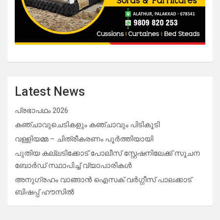
Latest News
പ്രഭാപഥം 2026
കഞ്ചാവുചെടികളും കഞ്ചാവും പിടികൂടി
വള്ളിയമ്മ – ചിത്രീകരണം പൂർത്തിയായി
പുതിയ കല്ലടിക്കോട് പോലീസ് സ്റ്റേഷനിലേക്ക് സൂചന
ബോർഡ് സ്ഥാപിച്ച് വ്യാപാരികൾ
അനുഗ്രഹം വാങ്ങാൻ ഐസക് വര്‍ഗ്ഗീസ് പാലക്കാട്
ബിഷപ്പ് ഹൗസില്‍