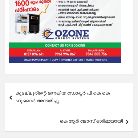
Post
കൂടല്ലൂരിന്റെ ജനകീയ ഡോക്ടർ പി കെ കെ
navigation
ഹുറൈർ അന്തരിച്ചു
കെ.ആർ ജോസ് ഓർമ്മയായി