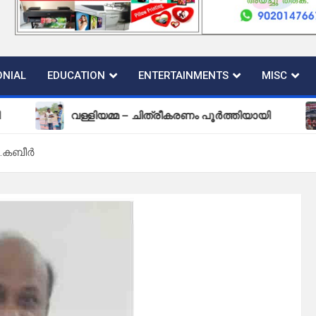
NIAL
EDUCATION
ENTERTAINMENTS
MISC
വള്ളിയമ്മ – ചിത്രീകരണം പൂർത്തിയായി
പുതി
് .കബീർ