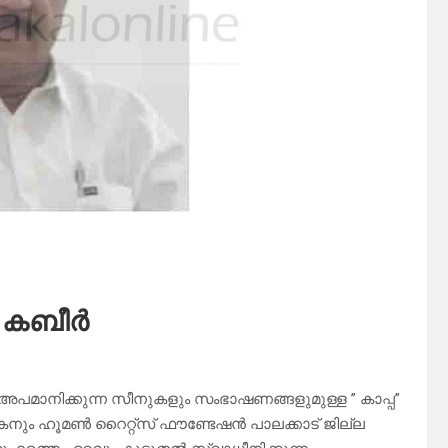
് .കബീർ
അപമാനിക്കുന്ന സീനുകളും സംഭാഷണങ്ങളുമുള്ള ” കാപ്പ”
കനും ഹൂമൺ റൈറ്റ്സ് ഫൗണ്ടേഷൻ പാലക്കാട് ജില്ല