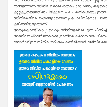
പ്രസിഡൻ്റുമായ പി.എച്ച് .കബീർ അഭിപ്രായപ്പെട്ടു. സ
മാധ്യമമാണ് സിനിമ .കൊലപാതകം, മോഷണം, തട്ടികൊ
കുറ്റകൃത്യങ്ങളിൽ പിടികൂടിയ പല പ്രതികൾക്കും ഇത
സിനിമകളിലെ രംഗങ്ങളാണെന്നും പോലീസിനോട് പറഞ്ഞ
കഴിഞ്ഞിട്ടുള്ളതാണ്
അതുകൊണ്ട് “കാപ്പ” വെറും സിനിമയല്ലേ എന്ന് ചിന്തിച
അണിറയ പ്രവർത്തകർക്കുമെതിരെ കർശന നടപടിയെടു
ബോർഡ് ഈ സിനിമ ശരിക്കും കണ്ടിരിക്കാൻ വഴിയില്ലെന്