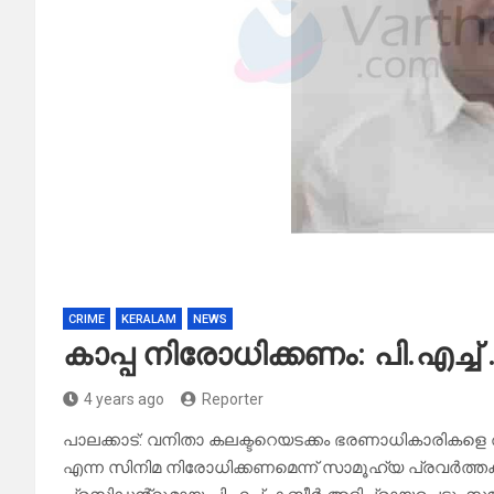
CRIME
KERALAM
NEWS
കാപ്പ നിരോധിക്കണം: പി.എച്ച
4 years ago
Reporter
പാലക്കാട്: വനിതാ കലക്ടറെയടക്കം ഭരണാധികാരികളെ 
എന്ന സിനിമ നിരോധിക്കണമെന്ന് സാമൂഹ്യ പ്രവർത്ത