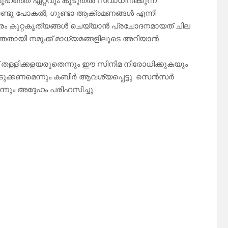
മൂഹത്തെ ഏറ്റവും കൂടുതൽ സ്വാധീനിക്കുന്ന
ണ്ടു പോകൽ, ഗുണ്ടാ ആക്രമണങ്ങൾ എന്നീ
്തരം കുറ്റകൃത്യങ്ങൾ ചെയ്യാൻ പ്രചോദനമായത് ചില
തായി നമുക്ക് മാധ്യമങ്ങളിലൂടെ അറിയാൻ
്ച് തള്ളിക്കളയരുതെന്നും ഈ സിനിമ നിരോധിക്കുകയും
ക്കണമെന്നും കബീർ ആവശ്യപ്പെട്ടു. സെൻസർ
നും അദ്ദേഹം പരിഹസിച്ചു.