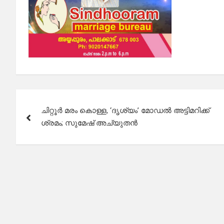
Post
ചിറ്റൂർ മരം കൊള്ള, ‘ദൃശ്യം’ മോഡൽ അട്ടിമറിക്ക്
navigation
ശ്രമം; സുമേഷ് അച്യുതൻ