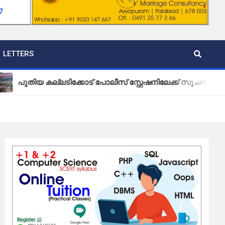
LETTERS
യ കല്ലടിക്കോട് പോലീസ് സ്റ്റേഷനിലേക്ക് സൂചന ബോർഡ് സ്ഥാപ