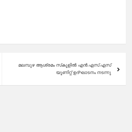
മലമ്പുഴ ആശ്രമം സ്‌കൂളില്‍ എന്‍.എസ്.എസ്
യൂണിറ്റ് ഉദ്ഘാടനം നടന്നു