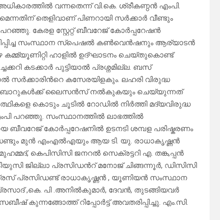
അധികാരത്തിൽ വന്നതെന്ന് വി.കെ. ശ്രീകണ്ഠൻ എംപി.
ന്നതിന് തെളിവാണ് പിണറായി സർക്കാർ വീണ്ടും
റഞ്ഞു. കേരള സ്റ്റേറ്റ് ബീവറേജ് കോർപ്പറേഷൻ
്പിച്ച സംസ്ഥാന സ്പെഷൽ കൺവെൻഷനും ആര്യാടൻ
 കമ്മ്യൂണിറ്റി ഹാളിൽ ഉദ്ഘാടനം ചെയ്തുകൊണ്ട്
ചക്കറി കടക്കാർ പുട്ടിയാൽ പ്രശ്നമില്ല. ബസ്
ടിയാൽ സർക്കാരിൻറെ കസേരയിളകും. ലഹരി വിരുദ്ധ
 ബാറുകൾക്ക് ലൈസൻസ് നൽകുകയും ചെയ്യുന്നത്
ാർത്ഥികളെ കൊടും ചൂടിൽ റോഡിൽ നിർത്തി മദ്യവിരുദ്ധ
എംപി പറഞ്ഞു. സംസ്ഥാനത്തിൽ ലാഭത്തിൽ
മായ ബീവറേജ് കോർപ്പറേഷനിൽ ഉടനടി ശമ്പള പരിഷ്കരണം
ഡണ്ടും മുൻ എംഎൽഎയും ആയ ടി. യു. രാധാകൃഷ്ണൻ
ുഹമ്മദ്, കെപിസിസി ജനറൽ സെക്രട്ടറി എ. തങ്ക,പ്പൻ
യുസി ജില്ലാ പ്രസിഡൻറ് മനോജ് ചിങ്ങന്നൂർ, ഡിസിസി
രസ് പ്രസിഡണ്ട് രാധാകൃഷ്ണൻ , യൂണിയൻ സംസ്ഥാന
.പ്രസാദ് ,കെ. പി .അനിൽകുമാർ, ദേവൻ, തുടങ്ങിയവർ
 കുന്നങ്ങോത്ത് റിപ്പോർട്ട് അവതരിപ്പിച്ചു. എം.സി.