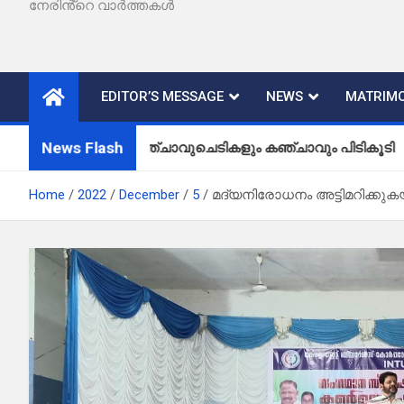
നേരിൻ്റെ വാർത്തകൾ
EDITOR’S MESSAGE
NEWS
MATRIMO
News Flash
കഞ്ചാവുചെടികളും കഞ്ചാവും പിടികൂടി
Home
2022
December
5
മദ്യനിരോധനം അട്ടിമറിക്കു