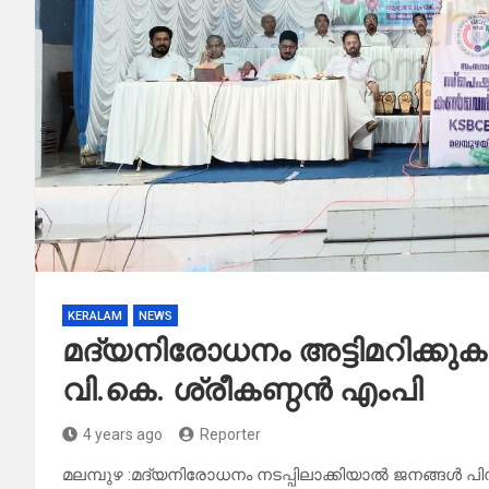
KERALAM
NEWS
മദ്യനിരോധനം അട്ടിമറിക്ക
വി.കെ. ശ്രീകണ്ഠൻ എംപി
4 years ago
Reporter
മലമ്പുഴ :മദ്യനിരോധനം നടപ്പിലാക്കിയാൽ ജനങ്ങൾ പിന