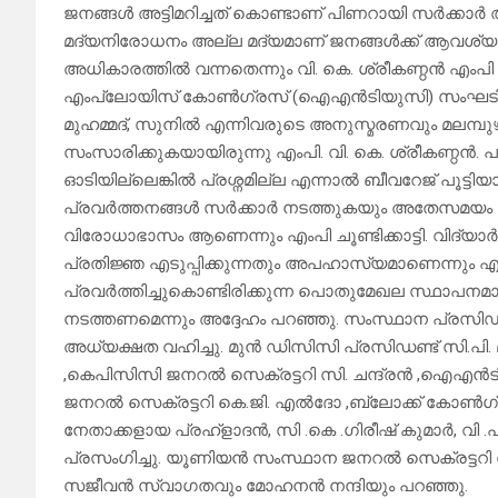
ജനങ്ങൾ അട്ടിമറിച്ചത് കൊണ്ടാണ് പിണറായി സർക്കാർ 
മദ്യനിരോധനം അല്ല മദ്യമാണ് ജനങ്ങൾക്ക് ആവശ്യമെ
അധികാരത്തിൽ വന്നതെന്നും വി. കെ. ശ്രീകണ്ഠൻ എംപി പ
എംപ്ലോയിസ് കോൺഗ്രസ് (ഐഎൻടിയുസി) സംഘടിപ
മുഹമ്മദ്, സുനിൽ എന്നിവരുടെ അനുസ്മരണവും മലമ്പുഴ
സംസാരിക്കുകയായിരുന്നു എംപി. വി. കെ. ശ്രീകണ്ഠൻ. പച്
ഓടിയില്ലെങ്കിൽ പ്രശ്നമില്ല എന്നാൽ ബീവറേജ് പൂട്
പ്രവർത്തനങ്ങൾ സർക്കാർ നടത്തുകയും അതേസമയം
വിരോധാഭാസം ആണെന്നും എംപി ചൂണ്ടിക്കാട്ടി. വിദ്യ
പ്രതിജ്ഞ എടുപ്പിക്കുന്നതും അപഹാസ്യമാണെന്നും 
പ്രവർത്തിച്ചുകൊണ്ടിരിക്കുന്ന പൊതുമേഖല സ്ഥാപന
നടത്തണമെന്നും അദ്ദേഹം പറഞ്ഞു. സംസ്ഥാന പ്രസി
അധ്യക്ഷത വഹിച്ചു. മുൻ ഡിസിസി പ്രസിഡണ്ട് സി.പി. മ
,കെപിസിസി ജനറൽ സെക്രട്ടറി സി. ചന്ദ്രൻ ,ഐഎൻടി
ജനറൽ സെക്രട്ടറി കെ.ജി. എൽദോ ,ബ്ലോക്ക് കോൺഗ്
നേതാക്കളായ പ്രഹ്ളാദൻ, സി .കെ .ഗിരീഷ് കുമാർ, വി 
പ്രസംഗിച്ചു. യൂണിയൻ സംസ്ഥാന ജനറൽ സെക്രട്ടറി സബീഷ്
സജീവൻ സ്വാഗതവും മോഹനൻ നന്ദിയും പറഞ്ഞു.