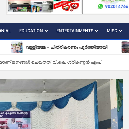
NIAL
EDUCATION
ENTERTAINMENTS
MISC
വള്ളിയമ്മ – ചിത്രീകരണം പൂർത്തിയായി
പുതിയ ക
കയാണ് ജനങ്ങൾ ചെയ്തത്: വി.കെ. ശ്രീകണ്ഠൻ എംപി