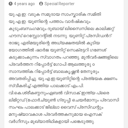
4 years ago
Special Reporter
യു.എ.ഇ: വടുക സമുദായ സാംസ്കാരിക സമിതി
യു.എ.ഇ. യൂണിന്റെ പത്താം വാർഷികവും
കുടുംബസംഗമവും ദുബായ് ഖിസൈസിലെ കാലിക്കറ്റ്
ഹൗസ് റെസ്റ്റോറന്റിൽ നടന്നു. യൂണിറ്റ് പ്രസിഡൻറ്
രാജു എരിമയൂരിന്റെ അധ്യക്ഷതയിൽ കൂടിയ
യോഗത്തിൽ ഷാർജ യൂണിറ്റ് സെക്രട്ടറി ഗണേശ്
കടുക്കാംകുന്നം സ്വാഗതം പറഞ്ഞു. മുൻവർഷങ്ങളിലെ
പ്രവർത്തന റിപ്പോർട്ട് ഗോപി ആലത്തൂരു o
സാമ്പത്തിക റിപ്പോർട്ട് ബാലകൃഷ്ണൻ തേനൂരും
അവതരിപ്പിച്ചു. യു.എ.ഇ.യൂണിറ്റിന്റെ പ്രത്യേക ക്ഷണം
സ്വീകരിച്ച് എത്തിയ പാലക്കാട് എം.പി.
വി.കെ.ശ്രീകണ്ഠനുംഏബൽ വിസാക് ഇന്ത്യ പ്രൈ
ലിമിറ്റഡ് (ഫോർച്യൂൺ ഗ്രൂപ്പ്) ചെയർമാനും പ്രവാസി
സംഘം പാലക്കാട് ജില്ലാ വൈസ് പ്രസിഡന്റും
മനുഷ്യാവകാശ പ്രവർത്തകനുമായ ഐസക്
വർഗീസും മുഖ്യാതിഥികളായി പങ്കെടുത്തു.