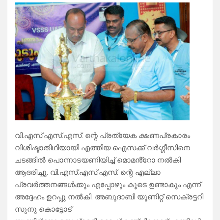
വി.എസ്.എസ്.എസ്. ന്റെ പ്രത്യേക ക്ഷണപ്രകാരം
വിശിഷ്ടാതിഥിയായി എത്തിയ ഐസക്ക് വർഗ്ഗീസിനെ
ചടങ്ങിൽ പൊന്നാടയണിയിച്ച് മൊമൻ്റോ നൽകി
ആദരിച്ചു. വി.എസ്.എസ്.എസ്. ന്റെ എല്ലാ
പ്രവർത്തനങ്ങൾക്കും എപ്പോഴും കൂടെ ഉണ്ടാകും എന്ന്
അദ്ദേഹം ഉറപ്പു നൽകി. അബുദാബി യൂണിറ്റ് സെക്രട്ടറി
സുനു കൊട്ടോട്