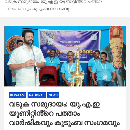
വടുക സമുദായം: യു.എ.ഇ യൂണിറ്റിൻ്റെ പത്താം
വാർഷികവും കുടുംബ സംഗമവും
KERALAM
NATIONAL
NEWS
വടുക സമുദായം: യു.എ.ഇ
യൂണിറ്റിൻ്റെ പത്താം
വാർഷികവും കുടുംബ സംഗമവും