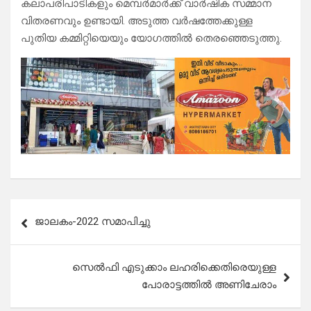
കലാപരിപാടികളും മെമ്പർമാർക്ക് വാർഷിക സമ്മാന
വിതരണവും ഉണ്ടായി. അടുത്ത വർഷത്തേക്കുള്ള
പുതിയ കമ്മിറ്റിയെയും യോഗത്തിൽ തെരഞ്ഞെടുത്തു.
Post
ജാലകം-2022 സമാപിച്ചു
navigation
സെൽഫി എടുക്കാം ലഹരിക്കെതിരെയുള്ള
പോരാട്ടത്തിൽ അണിചേരാം