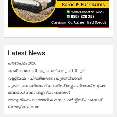
Latest News
പ്രഭാപഥം 2026
കഞ്ചാവുചെടികളും കഞ്ചാവും പിടികൂടി
വള്ളിയമ്മ – ചിത്രീകരണം പൂർത്തിയായി
പുതിയ കല്ലടിക്കോട് പോലീസ് സ്റ്റേഷനിലേക്ക് സൂചന
ബോർഡ് സ്ഥാപിച്ച് വ്യാപാരികൾ
അനുഗ്രഹം വാങ്ങാൻ ഐസക് വര്‍ഗ്ഗീസ് പാലക്കാട്
ബിഷപ്പ് ഹൗസില്‍