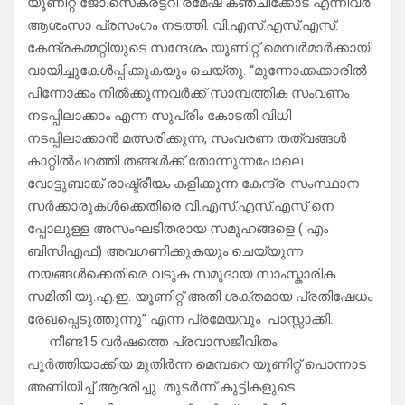
യൂണിറ്റ് ജോ.സെക്രട്ടറി രമേഷ് കഞ്ചിക്കോട് എന്നിവർ
ആശംസാ പ്രസംഗം നടത്തി. വി.എസ്.എസ്.എസ്.
കേന്ദ്രകമ്മറ്റിയുടെ സന്ദേശം യൂണിറ്റ് മെമ്പർമാർക്കായി
വായിച്ചുകേൾപ്പിക്കുകയും ചെയ്തു. “മുന്നോക്കക്കാരിൽ
പിന്നോക്കം നിൽക്കുന്നവർക്ക് സാമ്പത്തിക സംവണം
നടപ്പിലാക്കാം എന്ന സുപ്രിം കോടതി വിധി
നടപ്പിലാക്കാൻ മത്സരിക്കുന്ന, സംവരണ തത്വങ്ങൾ
കാറ്റിൽപറത്തി തങ്ങൾക്ക് തോന്നുന്നപോലെ
വോട്ടുബാങ്ക് രാഷ്ട്രീയം കളിക്കുന്ന കേന്ദ്ര-സംസ്ഥാന
സർക്കാരുകൾക്കെതിരെ വി.എസ്.എസ്.എസ് നെ
പ്പോലുള്ള അസംഘടിതരായ സമൂഹങ്ങളെ ( എം
ബിസിഎഫ്) അവഗണിക്കുകയും ചെയ്യുന്ന
നയങ്ങൾക്കെതിരെ വടുക സമുദായ സാംസ്കാരിക
സമിതി യു.എ.ഇ. യൂണിറ്റ് അതി ശക്തമായ പ്രതിഷേധം
രേഖപ്പെടുത്തുന്നു” എന്ന പ്രമേയവും പാസ്സാക്കി.
നീണ്ട15 വർഷത്തെ പ്രവാസജീവിതം
പൂർത്തിയാക്കിയ മുതിർന്ന മെമ്പറെ യൂണിറ്റ് പൊന്നാട
അണിയിച്ച് ആദരിച്ചു. തുടർന്ന് കുട്ടികളുടെ