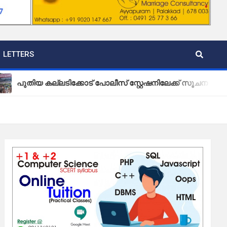
LETTERS
യ കല്ലടിക്കോട് പോലീസ് സ്റ്റേഷനിലേക്ക് സൂചന ബോർഡ് സ്ഥാപ