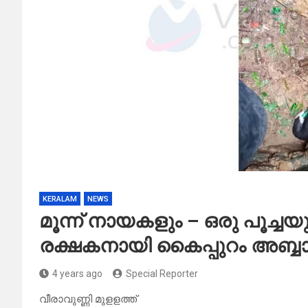
KERALAM
NEWS
മൂന്ന് നായകളും – ഒരു പൂച്ചയും 
രക്ഷകനായി കൈപ്പുറം അബ്ബ
4 years ago
Special Reporter
വീരാവുണ്ണി മുളളത്ത്