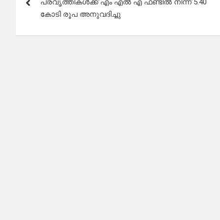
പ്രവൃത്തികൾക്ക് എം എൽ എ ഫണ്ടിൽ നിന്ന് 5.40
കോടി രൂപ അനുവദിച്ചു