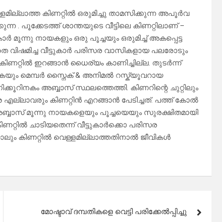
വെള്ളമില്ലാത്ത കിണറ്റിൽ ഒരുമിച്ചു താമസിക്കുന്ന അപൂർവ
്കുന്ന . പൂക്കേടത്ത് ശാന്തയുടെ വീട്ടിലെ കിണറ്റിലാണ് –
 മൂന്നു നായകളും ഒരു പൂച്ചയും ഒരുമിച്ച് അകപ്പെട്ട
ാതെ വിഷമിച്ച വീട്ടുകാർ പരിസര വാസികളായ പലരോടും
കിണറ്റിൽ ഇറങ്ങാൻ ധൈര്യം കാണിച്ചില്ല. തുടർന്ന്
കയും മെമ്പർ സ്നൈക് & അനിമൽ റസ്ക്യൂവറായ
കൂറിനകം അബ്ബാസ് സ്ഥലത്തെത്തി. കിണറിന്റെ ചുറ്റിലും
എല്ലാവരും കിണറ്റിൻ എറങ്ങാൻ പേടിച്ചത്. പത്ത് കോൽ
്ബാസ് മൂന്നു നായകളെയും പൂച്ചയെയും സുരക്ഷിതമായി
് കിണറ്റിൽ ചാടിയതെന്ന് വീട്ടുകാർക്കൊ പരിസര
ം കിണറ്റിൽ വെള്ളമില്ലാത്തതിനാൽ ജീവികൾ
മോഷ്ടാവ് ദമ്പതികളെ വെട്ടി പരിക്കേൽപ്പിച്ചു