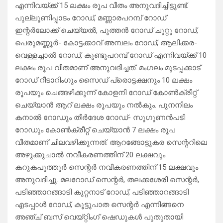
എന്നിവയ്ക്ക്‌ 15 ലക്ഷം രൂപ വീതം അനുവദിച്ചിട്ടുണ്ട്‌.
പുല്ലൂണിപ്പാടം റോഡ്‌, മണ്ണാരപറമ്പ്‌ റോഡ്
ഇന്റർലോക്ക്‌ ചെയ്യൽ, പുത്തന്‍ റോഡ്‌ ചുറ്റു റോഡ്‌,
പെരുമണ്ണൂര്‍- കോട്ടക്കാവ്‌ അമ്പലം റോഡ്‌, ആലിക്കര-
വെള്ളച്ചാൽ റോഡ്‌, കുണ്ടുപറമ്പ് റോഡ്‌ എന്നിവയ്ക്ക്‌ 10
ലക്ഷം രൂപ വീതമാണ്‌ അനുവദിച്ചത്‌. ‌മംഗലം മുടപ്പക്കാട്‌
റോഡ്‌ റീടാറിംഗും സൈഡ്‌ പ്രൊട്ടക്ഷനും 10 ലക്ഷം
രൂപയും ചെങ്ങഴിക്കുന്ന് കോളനി റോഡ്‌ കോൺക്രീറ്റ്‌
ചെയ്യാൻ ആറ്‌ ലക്ഷം രൂപയും നൽകും. പുനനിലം
കനാൽ റോഡും തീർദേശ റോഡ്‌- സുഗുണൻപടി
റോഡും കോൺക്രീറ്റ്‌ ചെയ്യാൻ 7 ലക്ഷം രൂപ
വീതമാണ്‌ ചിലവഴിക്കുന്നത്‌. ആറങ്ങോട്ടുകര സെന്ററിലെ
അഴുക്കുചാൽ നവീകരണത്തിന്‌ 20 ലക്ഷവും
കറുകപുത്തൂർ സെന്റർ നവീകരണത്തിന്‌ 15 ലക്ഷവും
അനുവദിച്ചു. മലറോഡ്‌ സെന്റർ, തലക്കശേരി സെന്റർ,
പടിഞ്ഞാറങ്ങാടി കുറ്റനാട്‌ റോഡ്, പടിഞ്ഞാറങ്ങാടി
എടപ്പാൾ റോഡ്, കൂട്ടുപാത സെന്റർ എന്നിങ്ങനെ
അഞ്ച്‌ ബസ്‌ വെയ്റ്റിംഗ്‌ ഷെഡുകൾ പുതുതായി