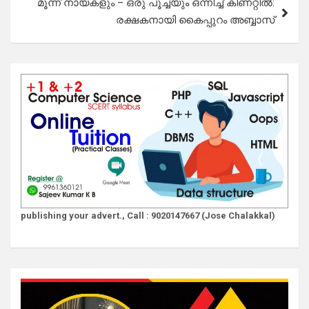
മൂന്ന് നായകളും – ഒരു പൂച്ചയും ഒന്നിച്ച് കിണറ്റിൽ:
രക്ഷകനായി കൈപ്പുറം അബ്ബാസ്
publishing your advert., Call : 9020147667 (Jose Chalakkal)