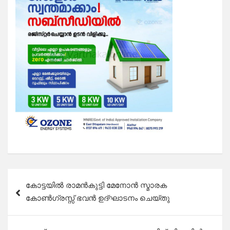
Post
കോട്ടയിൽ രാമൻകുട്ടി മേനോൻ സ്മാരക
navigation
കോൺഗ്രസ്സ് ഭവൻ ഉദ്ഘാടനം ചെയ്തു