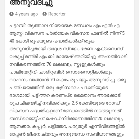
അനുവദിച്ചു
4 years ago
Reporter
പട്ടാമ്പി: തൃത്താല നിയോജക മണ്ഡലം എം എൽ എ
ആസ്തി വികസന പ്രത്യേക വികസന ഫണ്ടിൽ നിന്ന് 5.
40 കോടി രൂപയുടെ പദ്ധതികൾക്ക് തുക
അനുവദിച്ചതായി തദ്ദേശ സ്വയം ഭരണ എക്സൈസ്‌
വകുപ്പ്‌ മന്ത്രി എം ബി രാജേഷ്‌ അറിയിച്ചു. അംഗൺവാടി
നവീകരണത്തിന്‌ 70 ലക്ഷവും, സ്കൂളുകൾക്കും
പാലിയേറ്റീവ്‌- ചാരിറ്റബിൾ സൊസൈറ്റികൾക്കും
വാഹനം വാങ്ങാൻ 70 ലക്ഷം രൂപയും അനുവദിച്ചു. ഒരു
പഞ്ചായത്തിൽ ഒരു കളിസ്ഥലം പദ്ധതിയുടെ
ഭാഗമായി പട്ടിത്തറ കരണപ്ര മൈതാനം അരക്കോടി
രൂപ ചിലവഴിച്ച് നവീകരിക്കും. 2.5 കോടിയുടെ റോഡ്‌
വികസന പദ്ധതികളാണ്‌ മണ്ഡലത്തിൽ നടത്തുന്നത്‌.
ബസ്‌ വെയ്റ്റിംഗ്‌ ഷെഡ്‌ നിർമ്മാണത്തിന്‌ 20 ലക്ഷവും,
ആനക്കര, കപ്പൂർ, പട്ടിത്തറ, പരുതൂർ എന്നിവിടങ്ങളിൽ
ഓപ്പൺ ജിംനേഷ്യവും അനുബന്ധ സംവിധാനങ്ങളും