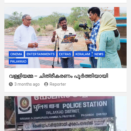
CINEMA
ENTERTAINMENTS
EXTRAS
KERALAM
NEWS
PALAKKAD
വള്ളിയമ്മ – ചിത്രീകരണം പൂർത്തിയായി
3 months ago
Reporter