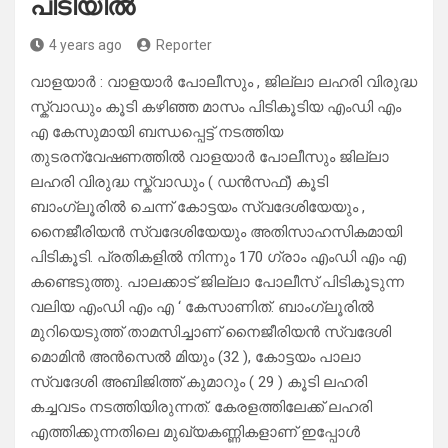
പിടിയിൽ
4 years ago
Reporter
വാളയാർ : വാളയാർ പോലീസും , ജില്ലാ ലഹരി വിരുദ്ധ
സ്ക്വാഡും കൂടി കഴിഞ്ഞ മാസം പിടികൂടിയ എംഡി എം
എ കേസുമായി ബന്ധപ്പെട്ട് നടത്തിയ
തുടരന്വേഷണത്തിൽ വാളയാർ പോലീസും ജില്ലാ
ലഹരി വിരുദ്ധ സ്ക്വാഡും ( ഡൻസഫ്) കൂടി
ബാംഗ്ലൂരിൽ ചെന്ന് കോട്ടയം സ്വദേശിയേയും ,
നൈജീരിയൻ സ്വദേശിയേയും അതിസാഹസികമായി
പിടികൂടി. പ്രതികളിൽ നിന്നും 170 ഗ്രാം എംഡി എം എ
കണ്ടെടുത്തു. പാലക്കാട് ജില്ലാ പോലീസ് പിടികൂടുന്ന
വലിയ എംഡി എം എ ‘ കേസാണിത്. ബാംഗ്ലൂരിൽ
മുറിയെടുത്ത് താമസിച്ചാണ് നൈജീരിയൻ സ്വദേശി
മൊമിൻ അൻസെൽ മിയും (32 ), കോട്ടയം പാലാ
സ്വദേശി അബിജിത്ത് കുമാറും ( 29 ) കൂടി ലഹരി
കച്ചവടം നടത്തിയിരുന്നത്. കേരളത്തിലേക്ക് ലഹരി
എത്തിക്കുന്നതിലെ മുഖ്യകണ്ണികളാണ് ഇപ്പോൾ