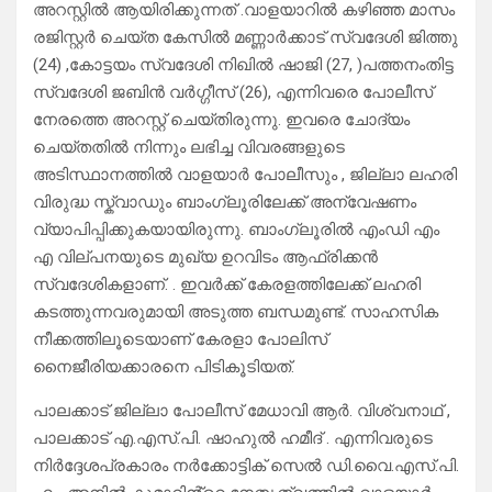
അറസ്റ്റിൽ ആയിരിക്കുന്നത് .വാളയാറിൽ കഴിഞ്ഞ മാസം
രജിസ്റ്റർ ചെയ്ത കേസിൽ മണ്ണാർക്കാട് സ്വദേശി ജിത്തു
(24) ,കോട്ടയം സ്വദേശി നിഖിൽ ഷാജി (27, )പത്തനംതിട്ട
സ്വദേശി ജബിൻ വർഗ്ഗീസ് (26), എന്നിവരെ പോലീസ്
നേരത്തെ അറസ്റ്റ് ചെയ്തിരുന്നു. ഇവരെ ചോദ്യം
ചെയ്തതിൽ നിന്നും ലഭിച്ച വിവരങ്ങളുടെ
അടിസ്ഥാനത്തിൽ വാളയാർ പോലീസും , ജില്ലാ ലഹരി
വിരുദ്ധ സ്ക്വാഡും ബാംഗ്ലൂരിലേക്ക് അന്വേഷണം
വ്യാപിപ്പിക്കുകയായിരുന്നു. ബാംഗ്ലൂരിൽ എംഡി എം
എ വില്പനയുടെ മുഖ്യ ഉറവിടം ആഫ്രിക്കൻ
സ്വദേശികളാണ്. . ഇവർക്ക് കേരളത്തിലേക്ക് ലഹരി
കടത്തുന്നവരുമായി അടുത്ത ബന്ധമുണ്ട്. സാഹസിക
നീക്കത്തിലൂടെയാണ് കേരളാ പോലിസ്
നൈജീരിയക്കാരനെ പിടികൂടിയത്.
പാലക്കാട് ജില്ലാ പോലീസ് മേധാവി ആർ. വിശ്വനാഥ് ,
പാലക്കാട് എ.എസ്.പി. ഷാഹുൽ ഹമീദ് . എന്നിവരുടെ
നിർദ്ദേശപ്രകാരം നർക്കോട്ടിക് സെൽ ഡി.വൈ.എസ്.പി.