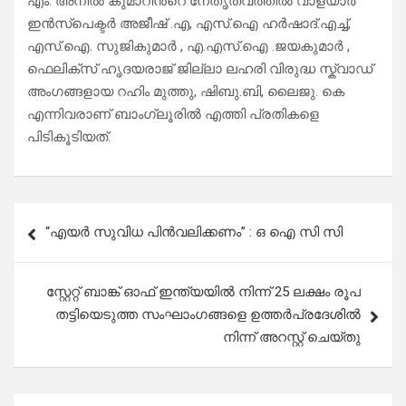
എം. അനിൽ കുമാറിൻ്റെ നേതൃത്വത്തിൽ വാളയാർ
ഇൻസ്പെക്ടർ അജീഷ് .എ, എസ്.ഐ ഹർഷാദ്.എച്ച്,
എസ്.ഐ. സുജികുമാർ , എ.എസ്.ഐ .ജയകുമാർ ,
ഫെലിക്സ് ഹൃദയരാജ് ജില്ലാ ലഹരി വിരുദ്ധ സ്ക്വാഡ്
അംഗങ്ങളായ റഹിം മുത്തു, ഷിബു.ബി, ലൈജു. കെ
എന്നിവരാണ് ബാംഗ്ലൂരിൽ എത്തി പ്രതികളെ
പിടികൂടിയത്.
Post
“എയർ സുവിധ പിൻവലിക്കണം” : ഒ ഐ സി സി
navigation
സ്റ്റേറ്റ് ബാങ്ക് ഓഫ് ഇന്ത്യയിൽ നിന്ന് 25 ലക്ഷം രൂപ
തട്ടിയെടുത്ത സംഘാംഗങ്ങളെ ഉത്തർപ്രദേശിൽ
നിന്ന് അറസ്റ്റ് ചെയ്തു