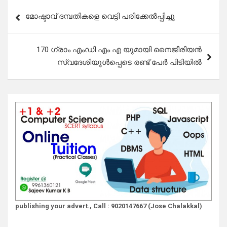
Post
മോഷ്ടാവ് ദമ്പതികളെ വെട്ടി പരിക്കേൽപ്പിച്ചു
navigation
170 ഗ്രാം എംഡി എം എ യുമായി നൈജീരിയൻ
സ്വദേശിയുൾപ്പെടെ രണ്ട് പേർ പിടിയിൽ
publishing your advert., Call : 9020147667 (Jose Chalakkal)