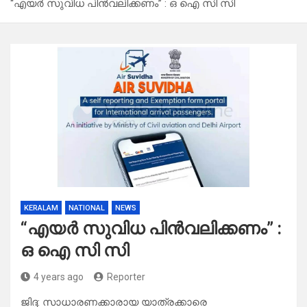
“എയർ സുവിധ പിൻവലിക്കണം” : ഒ ഐ സി സി
KERALAM
NATIONAL
NEWS
“എയർ സുവിധ പിൻവലിക്കണം” :
ഒ ഐ സി സി
4 years ago
Reporter
ജിദ്ദ: സാധാരണക്കാരായ യാത്രക്കാരെ