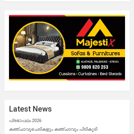
Latest News
പ്രഭാപഥം 2026
കഞ്ചാവുചെടികളും കഞ്ചാവും പിടികൂടി