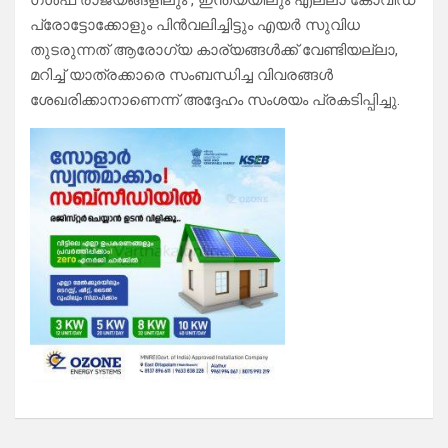
ഗൾഫ് രാജ്യങ്ങളിലും , ഇന്ത്യയിലും എല്ലാ കോവിഡ്
പ്രോട്ടോക്കോളും പിൻവലിച്ചിട്ടും എയർ സുവിധ
തുടരുന്നത് ആരോഗ്യ കാര്യങ്ങൾക്ക് വേണ്ടിയല്ലാ,
മറിച്ച് യാത്രക്കാരെ സംബന്ധിച്ച വിവരങ്ങൾ
ശേഖരിക്കാനാണെന്ന് അദ്ദേഹം സംശയം പ്രകടിപ്പിച്ചു.