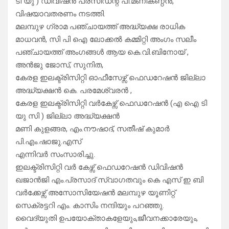
ടി യു ) ഡിവിഷൻ പ്രസിഡന്റ് പി.മണികണ്ഠൻ,
വിഷയാവതരണം നടത്തി.
മലമ്പുഴ ഗ്രാമ പഞ്ചായത്ത് അദ്ധ്യക്ഷ രാധിക
മാധവൻ, സി പി ഐ ലോക്കൽ കമ്മിറ്റി അംഗം സലീം
പഞ്ചായത്ത് അംഗങ്ങൾ ആയ കെ.വി.ബിനോയ് ,
അൻജു ജോസ്, സുനിത,
കേരള ഇലക്ട്രിസിറ്റി ഓഫീസേഴ്സ് ഫെഡറേഷൻ ജില്ലാ
അദ്ധ്യക്ഷൻ കെ. പരമേശ്വരൻ ,
കേരള ഇലക്ട്രിസിറ്റി വർകേഴ്സ് ഫെഡറേഷൻ (എ ഐ ടി
യു സി ) ജില്ലാ അദ്ധ്യക്ഷൻ
മണി കുളങ്ങര, എം.നൗഷാദ്, സതീഷ് കുമാർ
പി.എം.ഷാജു.എസ്
എന്നിവർ സംസാരിച്ചു.
ഇലക്ട്രിസിറ്റി വർ കേഴ്സ് ഫെഡറേഷൻ ഡിവിഷൻ
ഖജാൻജി എം.പ്രസാദ് സ്വാഗതവും കെ എസ് ഇ ബി
വർക്കേഴ്സ് അസോസിയേഷൻ മലമ്പുഴ യൂണിറ്റ്
സെക്രട്ടറി എം. കാസിം നന്ദിയും പറഞ്ഞു.
വൈദ്യുതി ഉപയോക്താകളേയും,ജീവനക്കാരേയും,