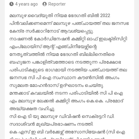
4 years ago
Reporter
മലമ്പുഴ:വൈദ്യുതി നിയമ ഭേദഗതി ബിൽ 2022
പിൻവലിക്കണമെന്ന് മലമ്പുഴ പഞ്ചായത്ത് തല ജനസഭ
കേന്ദ്ര സർക്കാറിനോട് ആവശ്യപ്പെട്ടു.
നാഷണൽ കോർഡിനേഷൻ കമ്മിറ്റി ഓഫ് ഇലക്ട്രിസിറ്റി
എംപ്ലോയിസ് ആന്റ് എഞ്ചിനീയേഴ്സിന്റെ
നേതൃത്വത്തിൽ നിയമ ഭേദഗതി ബില്ലിനെതിരെ
ബഹുജന പങ്കാളിത്വത്തോടെ നടത്തുന്ന പ്രക്ഷോഭ
പരിപാടികളുടെ ഭാഗമായി നടത്തിയ പഞ്ചായത്ത് തല
ജനസഭ സി പി ഐ സംസ്ഥാന കൗൺസിൽ അംഗം
സുമലത മോഹൻദാസ് ഉദ്ഘാടനം ചെയ്തു.
മന്തക്കാട് കവലയിൽ നടന്ന പരിപാടിയിൽ സി പി ഐ
എം മലമ്പുഴ ലേക്കൽ കമ്മിറ്റി അംഗം കെ.കെ. പ്രമോദ്
അദ്ധ്യക്ഷത വഹിച്ചു.
സി ഐ ടി യു മലമ്പുഴ ഡിവിഷൻ സെക്രട്ടറി ഡി.
സദാശിവൻ മുഖ്യപ്രഭാഷണം നടത്തി.
കെ എസ് ഇ ബി വർക്കേഴ്സ് അസോസിയേഷൻ (സി ഐ