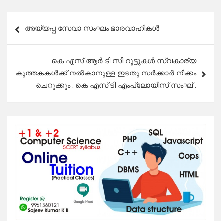
Post
അയ്യപ്പ സേവാ സംഘം ഭാരവാഹികൾ
navigation
കെ എസ് ആർ ടി സി റൂട്ടുകൾ സ്വകാര്യ
കുത്തകകൾക്ക് നൽകാനുള്ള ഇടതു സർക്കാർ നീക്കം
ചെറുക്കും : കെ എസ് ടി എംപ്ലോയീസ് സംഘ് .