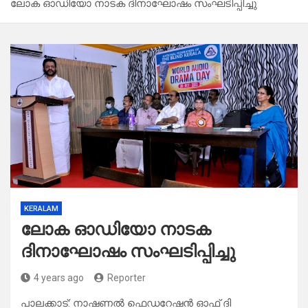
ലോക ഓഡിയോ നാടക ദിനാഘോഷം സംഘടിപ്പിച്ചു
KERALAM
ലോക ഓഡിയോ നാടക
ദിനാഘോഷം സംഘടിപ്പിച്ചു
4 years ago
Reporter
പാലക്കാട്: നാഷണൽ ഫെഡറേഷൻ ഓഫ് ദി