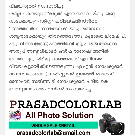
വിലയിരുത്തി സംസാരിച്ചു.
ശബ്ദചേതനയുടെ “മരുത്” എന്ന നാടകം മികച്ച ശബ്ദ
നാടകമായു० സർഗ്ഗ० ക്രിയേഷൻസിൻറെ
“സാത്താൻറെ സന്തതികൾ” മികച്ച രണ്ടാമത്തെ
ശബ്ദനാടകമായു० തിരഞ്ഞെടുത്തു. കൂടാതെ ലിമേഷ് പി.
എം, നിഥിൻ ജോയ്, ഫാത്തിമ വി. യു, ഹരിത തിലകൻ,
അനൂപ് അബ്ദുൾഖാദർ, ഹർഷ രാഗേഷ്, അനിൽ
പോതാവൂർ, ശ്രീജു കാഞ്ഞങ്ങാട് എന്നിവരെ
വിജയികളായി തിരഞ്ഞെടുത്തു. എ എൻ. ഗോപകുമാർ,
ദാസൻ കോങ്ങാട്, സതീഷ്കുമാർ ഇലഞ്ഞി, രാഗേഷ്
മനോഹർ, സജിത്ത്, ടി. ഗോപകുമാർ, പ്രിയ കെ
വേണുഗോപാൽ എന്നിവർ സംസാരിച്ചു.