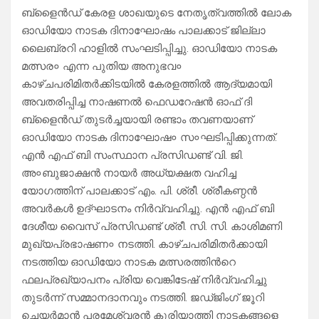
ബ്ളൈൻഡ് കേരള ശാഖയുടെ നേതൃത്വത്തിൽ ലോക
ഓഡിയോ നാടക ദിനാഘോഷം പാലക്കാട് ജില്ലാ
ലൈബ്രറി ഹാളിൽ സംഘടിപ്പിച്ചു. ഓഡിയോ നാടക
മത്സര० എന്ന പുതിയ അനുഭവ०
കാഴ്ചപരിമിതർക്കിടയിൽ കേരളത്തിൽ ആദ്യമായി
അവതരിപ്പിച്ച നാഷണൽ ഫെഡറേഷൻ ഓഫ് ദി
ബ്ളൈൻഡ് തുടർച്ചയായി രണ്ടാം തവണയാണ്
ഓഡിയോ നാടക ദിനാഘോഷ० സ०ഘടിപ്പിക്കുന്നത്.
എൻ എഫ് ബി സംസ്ഥാന പ്രസിഡണ്ട് വി. ജി.
അ०ബുജാക്ഷൻ നായർ അധ്യക്ഷത വഹിച്ച
യോഗത്തിന് പാലക്കാട് എം. പി. ശ്രീ. ശ്രീകണ്ഠൻ
അവർകൾ ഉദ്ഘാടനം നിർവ്വഹിച്ചു. എൻ എഫ് ബി
ദേശീയ വൈസ് പ്രസിഡണ്ട് ശ്രീ. സി. സി. കാശിമണി
മുഖ്യപ്രഭാഷണ० നടത്തി. കാഴ്ചപരിമിതർക്കായി
നടത്തിയ ഓഡിയോ നാടക മത്സരത്തിൻറെ
ഫലപ്രഖ്യാപനം പ്രിയ വെങ്കിടേഷ് നിർവ്വഹിച്ചു
തുടർന്ന് സമ്മാനദാനവും നടത്തി. ജഡ്ജിംഗ് ജൂറി
ചെയർമാൻ പരമേശ്വരൻ കുരിയാത്തി നാടകങ്ങളെ