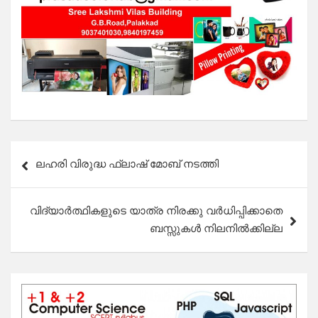
Post
ലഹരി വിരുദ്ധ ഫ്ലാഷ് മോബ് നടത്തി
navigation
വിദ്യാർത്ഥികളുടെ യാത്ര നിരക്കു വർധിപ്പിക്കാതെ
ബസ്സുകൾ നിലനിൽക്കില്ല