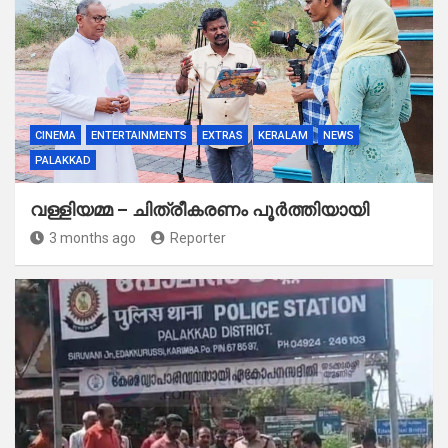
CINEMA
ENTERTAINMENTS
EXTRAS
KERALAM
NEWS
PALAKKAD
വള്ളിയമ്മ – ചിത്രീകരണം പൂർത്തിയായി
3 months ago
Reporter