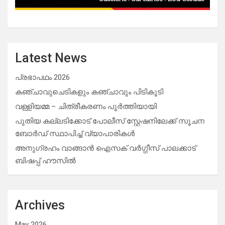
Latest News
പ്രഭാപഥം 2026
കഞ്ചാവുചെടികളും കഞ്ചാവും പിടികൂടി
വള്ളിയമ്മ – ചിത്രീകരണം പൂർത്തിയായി
പുതിയ കല്ലടിക്കോട് പോലീസ് സ്റ്റേഷനിലേക്ക് സൂചന
ബോർഡ് സ്ഥാപിച്ച് വ്യാപാരികൾ
അനുഗ്രഹം വാങ്ങാൻ ഐസക് വര്‍ഗ്ഗീസ് പാലക്കാട്
ബിഷപ്പ് ഹൗസില്‍
Archives
May 2026