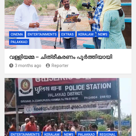
CINEMA
ENTERTAINMENTS
EXTRAS
KERALAM
NEWS
PALAKKAD
വള്ളിയമ്മ – ചിത്രീകരണം പൂർത്തിയായി
3 months ago
Reporter
ENTERTAINMENTS
KERALAM
NEWS
PALAKKAD
REGIONAL