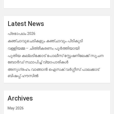
Latest News
പ്രഭാപഥം 2026
കഞ്ചാവുചെടികളും കഞ്ചാവും പിടികൂടി
വള്ളിയമ്മ – ചിത്രീകരണം പൂർത്തിയായി
പുതിയ കല്ലടിക്കോട് പോലീസ് സ്റ്റേഷനിലേക്ക് സൂചന
ബോർഡ് സ്ഥാപിച്ച് വ്യാപാരികൾ
അനുഗ്രഹം വാങ്ങാൻ ഐസക് വര്‍ഗ്ഗീസ് പാലക്കാട്
ബിഷപ്പ് ഹൗസില്‍
Archives
May 2026