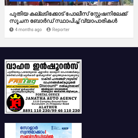
പുതിയ കല്ലടിക്കോട് പോലീസ് സ്റ്റേഷനിലേക്ക്
സൂചന ബോർഡ് സ്ഥാപിച്ച് വ്യാപാരികൾ
4 months ago
Reporter