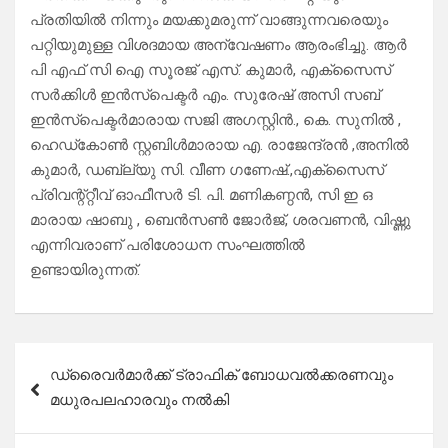
പ്രതിയിൽ നിന്നും മയക്കുമരുന്ന് വാങ്ങുന്നവരെയും
പറ്റിയുമുള്ള വിശദമായ അന്വേഷണം ആരംഭിച്ചു. ആർ
പി എഫ് സി ഐ സൂരജ് എസ്. കുമാർ, എക്സൈസ്
സർക്കിൾ ഇൻസ്പെക്ടർ എം. സുരേഷ് അസി സബ്
ഇൻസ്‌പെക്ടർമാരായ സജി അഗസ്റ്റിൻ., കെ. സുനിൽ ,
ഹെഡ്കോൺ സ്റ്റബിൾമാരായ എ. രാജേന്ദ്രൻ ,അനിൽ
കുമാർ, ഡബ്ല്യു സി. വീണ ഗണേഷ്.,എക്സൈസ്
പ്രിവന്റ്റ്റീവ് ഓഫീസർ ടി. പി. മണികണ്ഠൻ, സി ഇ ഒ
മാരായ ഷാബു , ബെൻസൺ ജോർജ്, ശരവണൻ, വിഷ്ണു
എന്നിവരാണ് പരിശോധന സംഘത്തിൽ
ഉണ്ടായിരുന്നത്.
Post
ഡ്രൈവർമാർക്ക് ട്രാഫിക് ബോധവൽക്കരണവും
navigation
മധുരപലഹാരവും നൽകി