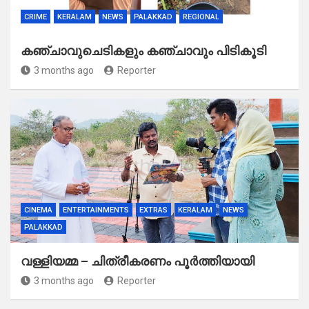
CRIME
KERALAM
NEWS
PALAKKAD
REGIONAL
കഞ്ചാവുചെടികളും കഞ്ചാവും പിടികൂടി
3 months ago
Reporter
CINEMA
ENTERTAINMENTS
EXTRAS
KERALAM
NEWS
PALAKKAD
വള്ളിയമ്മ – ചിത്രീകരണം പൂർത്തിയായി
3 months ago
Reporter