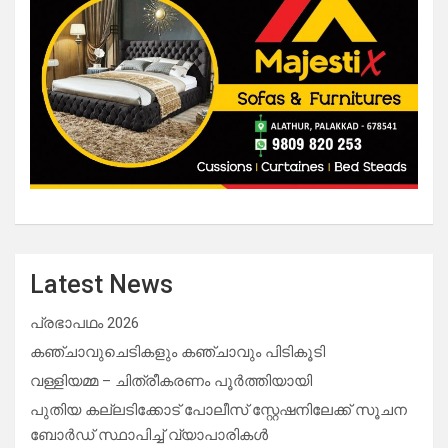
Latest News
പ്രഭാപഥം 2026
കഞ്ചാവുചെടികളും കഞ്ചാവും പിടികൂടി
വള്ളിയമ്മ – ചിത്രീകരണം പൂർത്തിയായി
പുതിയ കല്ലടിക്കോട് പോലീസ് സ്റ്റേഷനിലേക്ക് സൂചന
ബോർഡ് സ്ഥാപിച്ച് വ്യാപാരികൾ