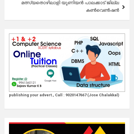
മത്സ്യതൊഴിലാളി യൂണിയൻ പാലക്കാട് ജില്ല
കൺവെൺഷൻ
publishing your advert., Call : 9020147667 (Jose Chalakkal)