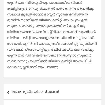
യൂണിയൻ സി.ഐ.ടി.യു. പാലക്കാട് ഡിവിഷൻ
കമ്മിറ്റിയുടെ നേതൃത്വത്തിൽ പതാക ദിനം ആചരിച്ചു.
സഖാവ് കുഞ്ഞിരാമൻ മാസ്റ്റർ സ്മാരക മന്ദിരത്തിന്
മുന്നിൽ യൂണിയൻ ജില്ലാ കമ്മിറ്റി അംഗം ഇ.എൻ
സുരേഷ് ബാബു പതാക ഉയർത്തി സി.ഐ.ടി.യു.
ജില്ലാ വൈസ് പ്രസിഡന്റ് ടി.കെ നൗഷാദ്, യൂണിയൻ
ജില്ലാ കമ്മിറ്റി അംഗങ്ങളായ അഡ്വ ജിഞ്ചു ജോസ് ,
രാകേഷ് , എന്നിവർ പകെടുത്ത് സംസാരിച്ചു. യൂണിയൻ
ഡിവിഷൻ പ്രസിഡന്റ് എം. ദിലീപ് അധ്യഷത വഹിച്ചു.
യൂണിയൻ ഡി വിഷൻ സെക്രട്ടറി അബ്ദുൾ സുക്കൂർ
സ്വാഗതവും യൂണിയൻ ജില്ലാ കമ്മിറ്റി അംഗം ടി.പി
രാധാകൃഷ്ണൻ നന്ദിയും പറഞ്ഞു.
Post
ലഹരി മുക്ത ക്ലാസ് നടത്തി
navigation