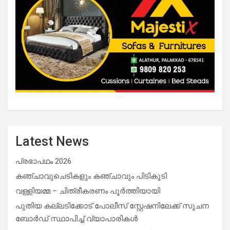
Latest News
പ്രഭാപഥം 2026
കഞ്ചാവുചെടികളും കഞ്ചാവും പിടികൂടി
വള്ളിയമ്മ – ചിത്രീകരണം പൂർത്തിയായി
പുതിയ കല്ലടിക്കോട് പോലീസ് സ്റ്റേഷനിലേക്ക് സൂചന
ബോർഡ് സ്ഥാപിച്ച് വ്യാപാരികൾ