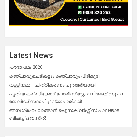
Latest News
പ്രഭാപഥം 2026
കഞ്ചാവുചെടികളും കഞ്ചാവും പിടികൂടി
വള്ളിയമ്മ – ചിത്രീകരണം പൂർത്തിയായി
പുതിയ കല്ലടിക്കോട് പോലീസ് സ്റ്റേഷനിലേക്ക് സൂചന
ബോർഡ് സ്ഥാപിച്ച് വ്യാപാരികൾ
അനുഗ്രഹം വാങ്ങാൻ ഐസക് വര്‍ഗ്ഗീസ് പാലക്കാട്
ബിഷപ്പ് ഹൗസില്‍