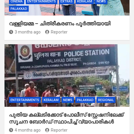
CINEMA
ENTERTAINMENTS
EXTRAS
KERALAM
NEWS
PALAKKAD
വള്ളിയമ്മ – ചിത്രീകരണം പൂർത്തിയായി
3 months ago
Reporter
ENTERTAINMENTS
KERALAM
NEWS
PALAKKAD
REGIONAL
പുതിയ കല്ലടിക്കോട് പോലീസ് സ്റ്റേഷനിലേക്ക്
സൂചന ബോർഡ് സ്ഥാപിച്ച് വ്യാപാരികൾ
4 months ago
Reporter