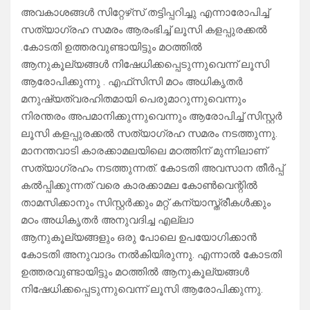
അവകാശങ്ങള്‍ സിറ്റേഴ്‌സ് തട്ടിപ്പറിച്ചു എന്നാരോപിച്ച്
സത്യാഗ്രഹ സമരം ആരംഭിച്ച് ലൂസി കളപ്പുരക്കല്‍
.കോടതി ഉത്തരവുണ്ടായിട്ടും മഠത്തില്‍
ആനുകൂല്യങ്ങള്‍ നിഷേധിക്കപ്പെടുന്നുവെന്ന് ലൂസി
ആരോപിക്കുന്നു . എഫ്‌സിസി മഠം അധികൃതര്‍
മനുഷ്യത്വരഹിതമായി പെരുമാറുന്നുവെന്നും
നിരന്തരം അപമാനിക്കുന്നുവെന്നും ആരോപിച്ച് സിസ്റ്റര്‍
ലൂസി കളപ്പുരക്കല്‍ സത്യാഗ്രഹ സമരം നടത്തുന്നു.
മാനന്തവാടി കാരക്കാമലയിലെ മഠത്തിന് മുന്നിലാണ്
സത്യാഗ്രഹം നടത്തുന്നത്. കോടതി അവസാന തീര്‍പ്പ്
കല്‍പ്പിക്കുന്നത് വരെ കാരക്കാമല കോണ്‍വെന്റില്‍
താമസിക്കാനും സിസ്റ്റര്‍ക്കും മറ്റ് കന്യാസ്ത്രീകള്‍ക്കും
മഠം അധികൃതര്‍ അനുവദിച്ച എല്ലാ
ആനുകൂല്യങ്ങളും ഒരു പോലെ ഉപയോഗിക്കാന്‍
കോടതി അനുവാദം നല്‍കിയിരുന്നു. എന്നാല്‍ കോടതി
ഉത്തരവുണ്ടായിട്ടും മഠത്തില്‍ ആനുകൂല്യങ്ങള്‍
നിഷേധിക്കപ്പെടുന്നുവെന്ന് ലൂസി ആരോപിക്കുന്നു.