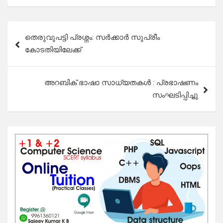
Post
തെരുവുപട്ടി പ്രശ്നം: സർക്കാർ സുപ്രീം
navigation
കോടതിയിലേക്ക്
അറബിക് ഭാഷാ സാധ്യതകൾ : പ്രഭാഷണം
സംഘടിപ്പിച്ചു