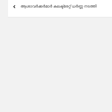
Post
ആശാവർക്കർമാർ കലക്ട്രേറ്റ് ധർണ്ണ നടത്തി
navigation