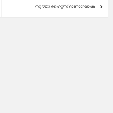
സൂര്യാ ഹൈറ്റ്സ് ഓണാഘോഷം