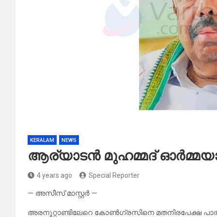
KERALAM
NEWS
ആര്യാടന്‍ മുഹമ്മദ് ഓർമ്മയ
4 years ago
Special Reporter
— അസീസ് മാസ്റ്റർ —
അരനൂറ്റാണ്ടിലേറെ കോണ്‍ഗ്രസിനെ മതനിരപേക്ഷ പാതയില്‍ 