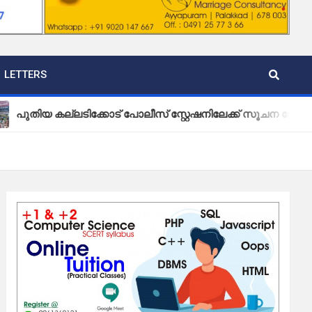
LETTERS
കല്ലടിക്കോട് പോലീസ് സ്റ്റേഷനിലേക്ക് സൂചന ബോർഡ് സ്ഥാപി