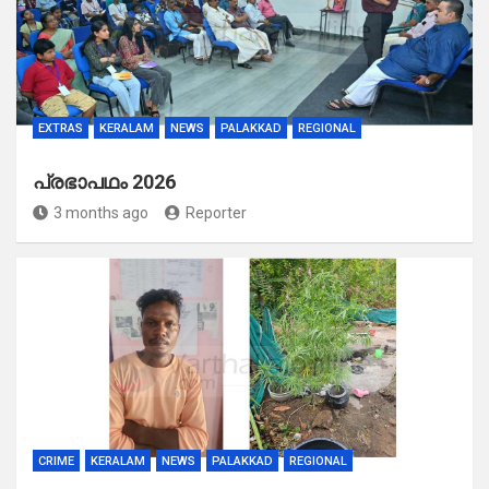
EXTRAS
KERALAM
NEWS
PALAKKAD
REGIONAL
പ്രഭാപഥം 2026
3 months ago
Reporter
CRIME
KERALAM
NEWS
PALAKKAD
REGIONAL