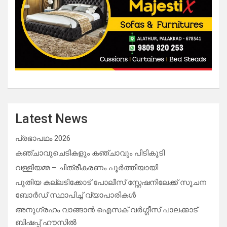
Latest News
പ്രഭാപഥം 2026
കഞ്ചാവുചെടികളും കഞ്ചാവും പിടികൂടി
വള്ളിയമ്മ – ചിത്രീകരണം പൂർത്തിയായി
പുതിയ കല്ലടിക്കോട് പോലീസ് സ്റ്റേഷനിലേക്ക് സൂചന
ബോർഡ് സ്ഥാപിച്ച് വ്യാപാരികൾ
അനുഗ്രഹം വാങ്ങാൻ ഐസക് വര്‍ഗ്ഗീസ് പാലക്കാട്
ബിഷപ്പ് ഹൗസില്‍