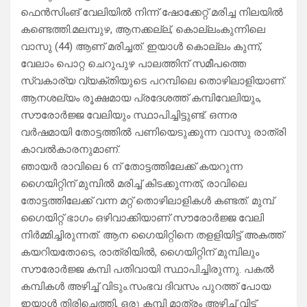
ഫെൻസിംങ് വേലിയിൽ നിന്ന് ഷോക്കേറ്റ് മരിച്ച നിലയിൽ
കണ്ടെത്തി.മലമ്പുഴ, ആനക്കല്ല്, കൊല്ലംകുന്നിലെ
വാസു (44) ആണ് മരിച്ചത്. ഇയാൾ കൊല്ലം കുന്ന്,
വേലാം പൊറ്റ ചെറുപുഴ പാലത്തിന് സമീപത്തെ
സ്വകാര്യ വ്യക്തിയുടെ പറമ്പിലെ തൊഴിലാളിയാണ്.
ആനശല്യം രൂക്ഷമായ പ്രദേശത്ത് കമ്പിവേലിയും,
സൗരോർജ്ജ വേലിയും സ്ഥാപിച്ചിട്ടുണ്ട്. ഒന്നര
വർഷമായി തോട്ടത്തിൽ പണിയെടുക്കുന്ന വാസു രാത്രി
കാവൽകാരനുമാണ്.
ഞായർ രാവിലെ 6 ന് തോട്ടത്തിലേക്ക് കയറുന്ന
ഗൈയിറ്റിന് മുമ്പിൽ മരിച്ച് കിടക്കുന്നത്, രാവിലെ
തോട്ടത്തിലേക്ക് വന്ന മറ്റ് തൊഴിലാളികൾ കണ്ടത്. മുമ്പ്
ഗൈയിറ്റ് ഭാഗം ഒഴിവാക്കിയാണ് സൗരോർജ്ജ വേലി
നിർമ്മിച്ചിരുന്നത്. ആന ഗൈയിറ്റിനെ തളളിയിട്ട് അകത്ത്
കയറിയതോടെ, രാത്രിയിൽ, ഗൈയിറ്റിന് മുമ്പിലും
സൗരോർജ്ജ കമ്പി പതിവായി സ്ഥാപിച്ചിരുന്നു. പകൽ
കമ്പികൾ അഴിച്ച് വിടും.സംഭവ ദിവസം പുറത്ത് പോയ
ഇയാൾ തിരിചെത്തി, ഒരു കമ്പി മാത്രം അഴിച്ച് വിട്ട്