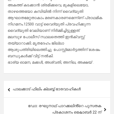
അകത്ത് കടക്കാൻ ശ്രമിക്കവെ, മുകളിലെയോ,
താഴത്തെയോ കമ്പിയിൽ നിന്ന് വൈദ്യുതി
ആഘാതമേറ്റതാകാം മരണകാരണമെന്ന്ണ് പ്രാഥമിക
നിഗമനം.12500 വാട്ട് വൈദ്യുതി പ്രവഹിക്കുന്ന
വൈദ്യുതി വേലിയാണ് നിർമ്മിച്ചിട്ടുള്ളത്.
മലമ്പുഴ പോലീസ് സ്ഥലതെത്തി ഇൻക്വസ്റ്റ്
തയ്യാറാക്കി; മൃതദേഹം ജില്ലാ
ആശുപത്രിയിലെത്തിച്ചു. പോസ്റ്റ്മോർട്ടത്തിന് ശേഷം
ബന്ധുകൾക്ക് വിട്ട് നൽകി.
ഭാര്യ ഓമന, മക്കൾ, അശ്വതി, അനില, അക്ഷയ് .
Post
പാലക്കാട് ഫിലിം ക്ലബ്ബ് ഭാരവാഹികൾ
navigation
ഡോ: രഘുനാഥ് പാറക്കലിൻ്റെ പുസതക
പ്രകാശനം ഒക്ടോബർ 22 ന്