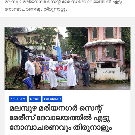
മലമ്പുഴ മരിയനഗർ സെന്റ് മേരീസ് ദേവാലയത്തിൽ എട്ടു
നോമ്പാചരണവും തിരുനാളും
KERALAM
NEWS
PALAKKAD
മലമ്പുഴ മരിയനഗർ സെന്റ്
മേരീസ് ദേവാലയത്തിൽ എട്ടു
നോമ്പാചരണവും തിരുനാളും