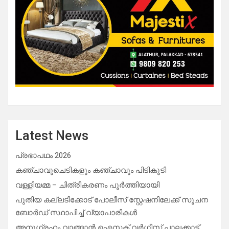
Latest News
പ്രഭാപഥം 2026
കഞ്ചാവുചെടികളും കഞ്ചാവും പിടികൂടി
വള്ളിയമ്മ – ചിത്രീകരണം പൂർത്തിയായി
പുതിയ കല്ലടിക്കോട് പോലീസ് സ്റ്റേഷനിലേക്ക് സൂചന
ബോർഡ് സ്ഥാപിച്ച് വ്യാപാരികൾ
അനുഗ്രഹം വാങ്ങാൻ ഐസക് വര്‍ഗ്ഗീസ് പാലക്കാട്