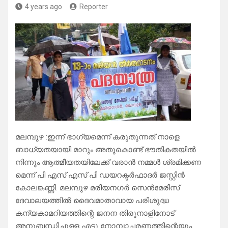
4 years ago
Reporter
മലമ്പുഴ :ഇന്ന് ഭാഗ്യമെന്ന് കരുതുന്നത് നാളെ
ബാധ്യതയായി മാറും അതുകൊണ്ട് ഭൗതികതയിൽ
നിന്നും ആത്മീയതയിലേക്ക് വരാൻ നമ്മൾ ശ്രമിക്കണ
മെന്ന് പി എസ് എസ് പി ഡയറക്ടർഫാദർ ജസ്റ്റിൻ
കോലങ്കണ്ണി. മലമ്പുഴ മരിയനഗർ സെൻമേരിസ്
ദേവാലയത്തിൽ ദൈവമാതാവായ പരിശുദ്ധ
കന്യകാമറിയത്തിന്റെ ജനന തിരുനാളിനോട്
അനുബന്ധിച്ചുള്ള എട്ടു നോമ്പാചരണത്തിന്റെയും