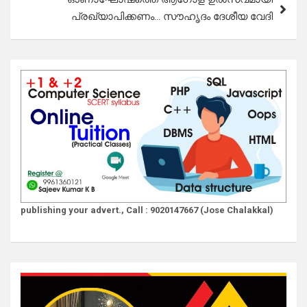
പ്രഖ്യാപിക്കണം… സൗഹൃദം ദേശീയ വേദി
publishing your advert., Call : 9020147667 (Jose Chalakkal)