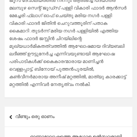
ജൂസ് ദേവാലയത്തിൽ നിന്നും ആരംഭിച്ച പദയാത്ര
മലമ്പുഴ സെന്റ് ജൂഡ്സ് പള്ളി വികാരി ഫാദർ ആൻസർ
മേച്ചേരി ഫ്ലാഗ് ഓഫ് ചെയ്തു മരിയ നഗർ പള്ളി
വികാരി ഫാദർ ജിതിൻ ചെറുവത്തൂരിന് പതാക
കൈമാറി .തുടർന്ന് മരിയ നഗർ പള്ളിയിൽ എത്തിയ
ശേഷം ഫാദർ ജസ്റ്റിൻ ചിറയിലിന്റെ
മുഖ്യധാർമികതത്വത്തിൽ ആഘോഷമായ ദിവ്യബലി
ലദീഞ്ഞ് ഊട്ടുനേർച്ച എന്നിവയുണ്ടായി ആഘോഷ
പരിപാടികൾക്ക് കൈകാരന്മാരായ മാണിച്ചൻ
വെള്ളപ്പാട്ട്, ബിനോയ് പുത്തൻപുരയിൽ,
കൺവീനർമാരായ അനീഷ് മറ്റത്തിൽ, മാത്യു കാരക്കാട്ട്
മറ്റത്തിൽ എന്നിവർ നേതൃത്വം നൽകി.
Post
വീണ്ടും ഒരു ഓണം
navigation
ഓണാഘോഷത്തെ ആഗോള ഉൽസവമായി