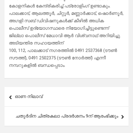
കോളനികൾ കേന്ദ്രികരിച്ച് പട്രോളിംഗ് ഉണ്ടാകും.
പാലക്കാട്‌, ആലത്തൂർ, ചിറ്റൂർ, മണ്ണാർക്കാട്, ഷൊർണൂർ,
അഗളി സബ് ഡിവിഷനുകൾക്ക് കീഴിൽ അധിക
പൊലീസ് ഉദ്യോഗസ്ഥരെ നിയോഗിച്ചിട്ടുണ്ടെന്ന്
ജില്ലാ പൊലീസ് മേധാവി ആർ വിശ്വനാഥ് അറിയിച്ചു.
അടിയന്തിര സഹായത്തിന്
100, 112, പാലക്കാട് നഗരത്തിൽ 0491 2537368 (ടൗൺ
സൗത്ത്), 0491 2502375 (ടൗൺ നോർത്ത്) എന്നീ
നമ്പറുകളിൽ ബന്ധപ്പെടാം.
Post
ഓണ നിലാവ്
navigation
ചതുർദിന ചിത്രകലാ പ്രദർശനം 9ന് ആരംഭിക്കും