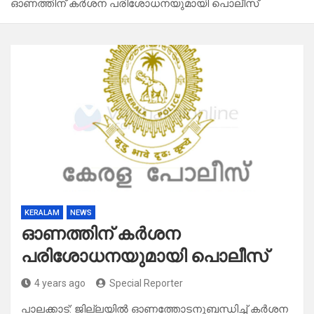
ഓണത്തിന് കർശന പരിശോധനയുമായി പൊലീസ്
KERALAM
NEWS
ഓണത്തിന് കർശന
പരിശോധനയുമായി പൊലീസ്
4 years ago
Special Reporter
പാലക്കാട്‌: ജില്ലയില്‍ ഓണത്തോടനുബന്ധിച്ച് കർശന