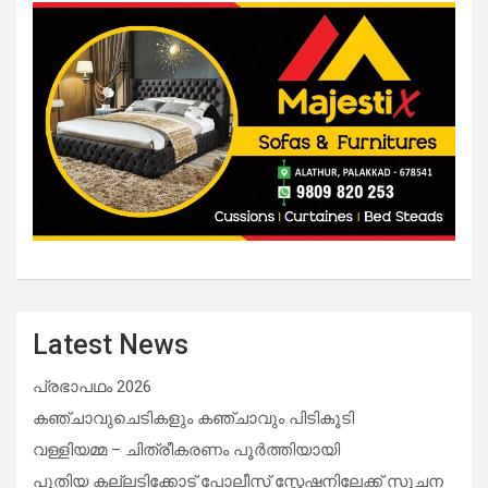
Latest News
പ്രഭാപഥം 2026
കഞ്ചാവുചെടികളും കഞ്ചാവും പിടികൂടി
വള്ളിയമ്മ – ചിത്രീകരണം പൂർത്തിയായി
പുതിയ കല്ലടിക്കോട് പോലീസ് സ്റ്റേഷനിലേക്ക് സൂചന