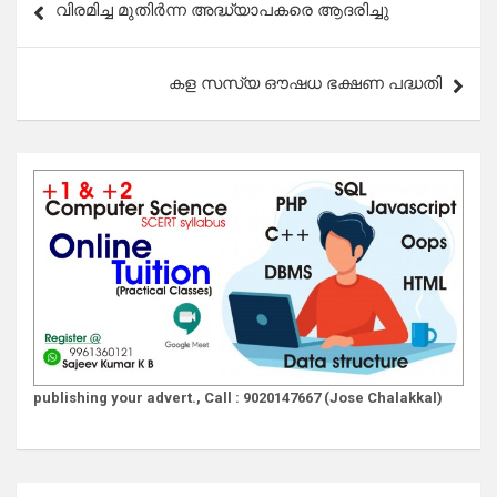
വിരമിച്ച മുതിർന്ന അദ്ധ്യാപകരെ ആദരിച്ചു
navigation
കള സസ്യ ഔഷധ ഭക്ഷണ പദ്ധതി
publishing your advert., Call : 9020147667 (Jose Chalakkal)