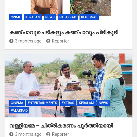
CRIME
KERALAM
NEWS
PALAKKAD
REGIONAL
കഞ്ചാവുചെടികളും കഞ്ചാവും പിടികൂടി
3 months ago
Reporter
CINEMA
ENTERTAINMENTS
EXTRAS
KERALAM
NEWS
PALAKKAD
വള്ളിയമ്മ – ചിത്രീകരണം പൂർത്തിയായി
3 months ago
Reporter