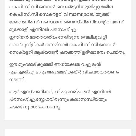
കെ.പി.സി.സി ജനറൽ സെക്രട്ടറി ആലിപ്പറ്റ ജമീല,
കെ.പി.സി.സി സെക്രട്ടറി വിബാബുരാജ്, യൂത്ത്
കോൺഗ്രസ് സംസ്ഥാന വൈസ് പ്രസിഡന്റ് റിയാസ്
മുക്കോളി എന്നിവർ പ്രസംഗിച്ചു.
ഇന്ത്യൻ മതേതരത്വം നേരിടുന്ന വെല്ലുവിളി
വെല്ലുവിളികൾ സെമിനാർ കെ.പി.സി.സി ജനറൽ
സെക്രട്ടറി ആര്യാടൻ ഷൗക്കത്ത് ഉദ്ഘാടനം ചെയ്തു.
ഈ മുഹമ്മദ് കുഞ്ഞി അധ്യക്ഷത വച്ചു.മുൻ
എം.എൽ.എ ടി.എ അഹമമദ് കബീർ വിഷയാവതരണം
നടത്തി.
ആർ.എസ് പണിക്കർ,ഡി.എ ഹരിഹരൻ എന്നിവർ
പ്രസംഗിച്ചു.സ്നേഹവിരുന്നും കലാസന്ധ്യയും
ചടങ്ങിനു ശേഷം നടന്നു.
Post