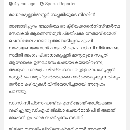
4 years ago
Special Reporter
രാധാകൃഷ്ണൻമാസ്റ്റർ സപ്തതിയുടെ നിറവിൽ.
അങ്ങാടിപ്പുറം: യഥാർത്ഥ രാഷ്ട്രീയക്കാരൻനിസ്വാർത്ഥ
സേവകൻ ആണെന്ന് മുൻ പ്രതിപക്ഷ നേതാവ് രമേശ്
ചെന്നിത്തല പറഞ്ഞു.അങ്ങാടിപ്പുറം എംപി
നാരായണമേനോൻ ഹാളിൽ കെ.പി.സി.സി നിർവാഹക
സമിതി അംഗം പി.രാധാകൃഷ്ണൻ മാസ്റ്ററുടെ സപ്തതി
ആഘോഷം ഉദ്ഘാടനം ചെയ്യുകയായിരുന്നു
അദ്ദേഹം. ധാരാളം ശിഷ്യ സമ്പത്തുള്ള രാധാകൃഷ്ണൻ
മാസ്റ്റർ പൊതുപ്രവർത്തകരെ വാർത്തെടുക്കുന്നതിലും
തൻറെ കഴിവുകൾ വിനിയോഗിച്ചതായി അദ്ദേഹം
പറഞ്ഞു.
ഡി.സി.സി പ്രസിഡണ്ട് വിഎസ് ജോയ് അധ്യക്ഷത
വഹിച്ചു.യു.ഡി.എഫ് ജില്ലാ ചെയർമാൻ പി.ടി അജയ്
മോഹൻ ഉപഹാര സമർപ്പണം നടത്തി.
ജില്ലാ മുസ്ലിം ലീഗ് സെക്രട്ടറി ഉമ്മർ അറക്കൽ,