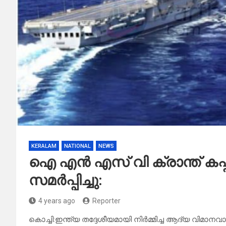
KERALAM
NATIONAL
NEWS
ഐ എൻ എസ് വി ക്രാന്ത് കപ്പ
സമർപ്പിച്ചു:
4 years ago
Reporter
കൊച്ചി:ഇന്ത്യ തദ്ദേശീയമായി നിര്‍മ്മിച്ച ആദ്യ വിമാന