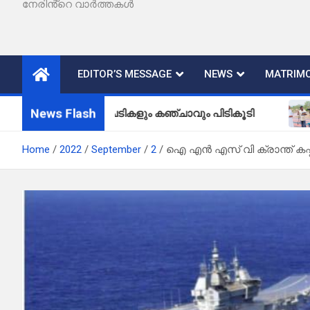
നേരിൻ്റെ വാർത്തകൾ
EDITOR’S MESSAGE
NEWS
MATRIMO
News Flash
ഞ്ചാവുചെടികളും കഞ്ചാവും പിടികൂടി
വള്ളിയമ്
Home
2022
September
2
ഐ എൻ എസ് വി ക്രാന്ത് കപ്പൽ