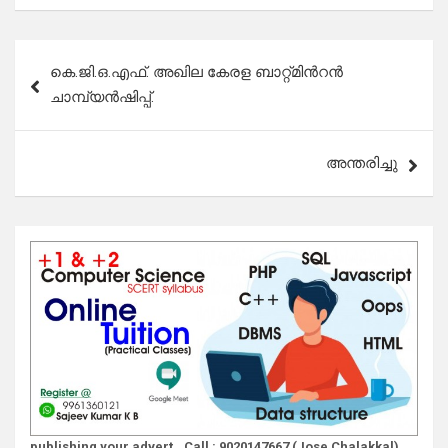
Post
കെ.ജി.ഒ.എഫ്. അഖില കേരള ബാറ്റ്മിൻറൻ
navigation
ചാമ്പ്യൻഷിപ്പ്.
അന്തരിച്ചു
publishing your advert., Call : 9020147667 (Jose Chalakkal)