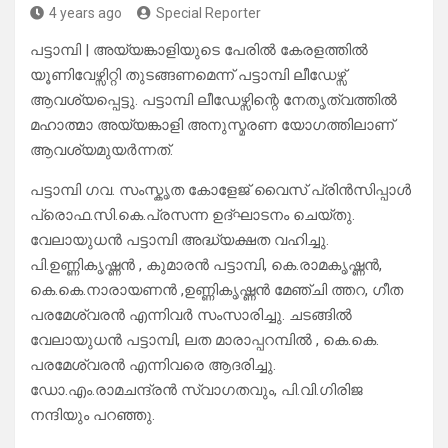
4 years ago
Special Reporter
പട്ടാമ്പി | അയ്യങ്കാളിയുടെ പേരിൽ കേരളത്തിൽ
യൂണിവേഴ്സിറ്റി തുടങ്ങണമെന്ന് പട്ടാമ്പി ലീഡേഴ്സ്
ആവശ്യപ്പെട്ടു. പട്ടാമ്പി ലീഡേഴ്സിന്റെ നേതൃത്വത്തിൽ
മഹാത്മാ അയ്യങ്കാളി അനുസ്മരണ യോഗത്തിലാണ്
ആവശ്യമുയർന്നത്.
പട്ടാമ്പി ഗവ. സംസ്കൃത കോളേജ് വൈസ് പ്രിൻസിപ്പാൾ
പ്രൊഫ.സി.കെ.പ്രസന്ന ഉദ്ഘാടനം ചെയ്തു.
വേലായുധൻ പട്ടാമ്പി അദ്ധ്യക്ഷത വഹിച്ചു.
പി.ഉണ്ണികൃഷ്ണൻ , കുമാരൻ പട്ടാമ്പി, കെ.രാമകൃഷ്ണൻ,
കെ.കെ.നാരായണൻ ,ഉണ്ണികൃഷ്ണൻ മേഞ്ചി ത്തറ, ഗീത
പരമേശ്വരൻ എന്നിവർ സംസാരിച്ചു. ചടങ്ങിൽ
വേലായുധൻ പട്ടാമ്പി, ലത മാരാപ്പറമ്പിൽ , കെ.കെ.
പരമേശ്വരൻ എന്നിവരെ ആദരിച്ചു.
ഡോ.എം.രാമചന്ദ്രൻ സ്വാഗതവും, പി.വി.ഗിരിജ
നന്ദിയും പറഞ്ഞു.