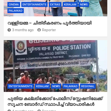
CINEMA
ENTERTAINMENTS
EXTRAS
KERALAM
NEWS
PALAKKAD
വള്ളിയമ്മ – ചിത്രീകരണം പൂർത്തിയായി
3 months ago
Reporter
ENTERTAINMENTS
KERALAM
NEWS
PALAKKAD
REGIONAL
പുതിയ കല്ലടിക്കോട് പോലീസ് സ്റ്റേഷനിലേക്ക്
സൂചന ബോർഡ് സ്ഥാപിച്ച് വ്യാപാരികൾ