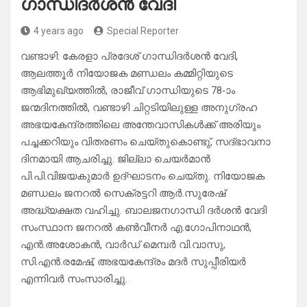
ഗാന്ധിദർശൻ വേദി
4 years ago
Special Reporter
വണ്ടാഴി: കേരളാ പ്രദേശ് ഗാന്ധിദർശൻ വേദി,
ആലത്തൂർ നിയോജക മണ്ഡലം കമ്മിറ്റിയുടെ
ആഭിമുഖ്യത്തിൽ, രാജീവ് ഗാന്ധിയുടെ 78-ാം
ജന്മദിനത്തിൽ, വണ്ടാഴി ചിറ്റടിയിലുള്ള അനുഗ്രഹ
അഭയകേന്ദ്രത്തിലെ അന്തേവാസികൾക്ക് അരിയും
പച്ചക്കറിയും വിതരണം ചെയ്തുകൊണ്ടു്, സദ്ഭാവനാ
ദിനമായി ആചരിച്ചു. ജില്ലാ ചെയർമാൻ
പി.പി.വിജയകുമാർ ഉദ്ഘാടനം ചെയ്തു. നിയോജക
മണ്ഡലം ജനറൽ സെക്രട്ടറി ആർ.സുരേഷ്
അദ്ധ്യക്ഷത വഹിച്ചു. ബാലജനഗാന്ധി ദർശൻ വേദി
സംസ്ഥാന ജനറൽ കൺവീനർ എ.ഗോപിനാഥൻ,
എൻ.അശോകൻ, വാർഡ് മെമ്പർ വി.വാസു,
സി.എൻ.രമേഷ്, അഭയകേന്ദ്രം മദർ സുപ്പീരിയർ
എന്നിവർ സംസാരിച്ചു.