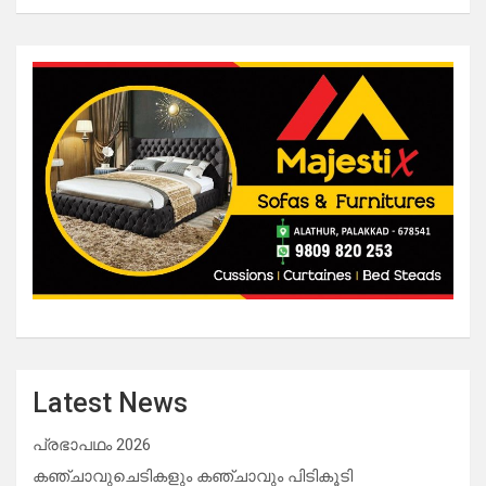
Latest News
പ്രഭാപഥം 2026
കഞ്ചാവുചെടികളും കഞ്ചാവും പിടികൂടി