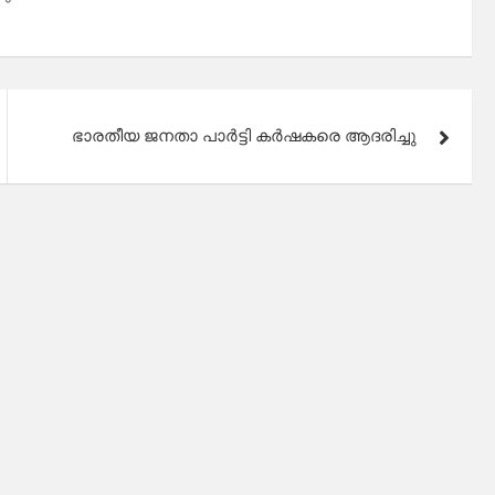
ഭാരതീയ ജനതാ പാർട്ടി കർഷകരെ ആദരിച്ചു