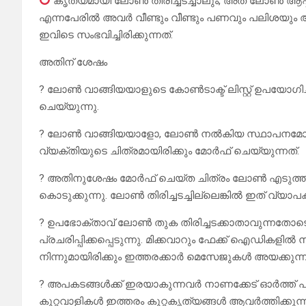
കൃത്യമായി ലോൺ തിരിച്ചടച്ചാലും, അത് ലോൺ ആപ്
എന്നപേരിൽ അവർ വീണ്ടും വീണ്ടും പണവും പലിശയും ആവ
ഇവിടെ സംഭവിച്ചിരിക്കുന്നത്.
അതിന് ശേഷം
? ലോൺ വാങ്ങിയയാളുടെ കോൺടാക്ട് ലിസ്റ്റ് ഉപയോഗ
ചെയ്യുന്നു.
? ലോൺ വാങ്ങിയയാളോ, ലോൺ നൽകിയ സ്ഥാപനമോ അല്ല
വ്യക്തിയുടെ ചിത്രമായിരിക്കും മോർഫ് ചെയ്യുന്നത്.
? അതിനുശേഷം മോർഫ് ചെയ്ത ചിത്രം ലോൺ എടുത്തയാൾക
കൊടുക്കുന്നു. ലോൺ തിരിച്ചടച്ചില്ലെങ്കിൽ ഇത് വ്യാപകമാ
? ഉപഭോക്താവ് ലോൺ തുക തിരിച്ചടക്കാതാവുന്നതോട
പ്രചരിപ്പിക്കപ്പെടുന്നു. മിക്കവാറും ഫേക്ക് ഐഡികളിൽ ന
നിന്നുമായിരിക്കും ഇത്തരക്കാർ മെസേജുകൾ അയക്കുന്ന
? അപകടങ്ങൾക്ക് ഇരയാകുന്നവർ നാണക്കേട് ഓർത്ത് പ
കുറ്റവാളികൾ ഇത്തരം കുറ്റകൃത്യങ്ങൾ ആവർത്തിക്കുന്ന