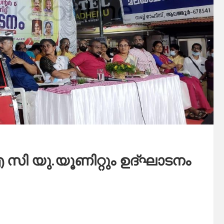
 യു.യൂണിറ്റും ഉദ്ഘാടനം