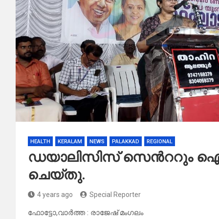
HEALTH
KERALAM
NEWS
PALAKKAD
REGIONAL
ഡയാലിസിസ് സെൻററും ഐ സി
ചെയ്തു.
4 years ago
Special Reporter
ഫോട്ടോ,വാർത്ത : രാജേഷ് മംഗലം