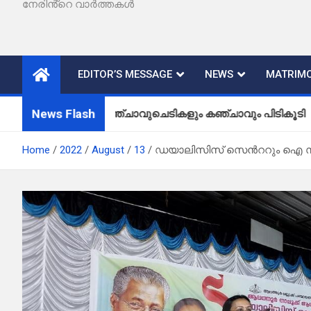
നേരിൻ്റെ വാർത്തകൾ
EDITOR’S MESSAGE
NEWS
MATRIMO
News Flash
കഞ്ചാവുചെടികളും കഞ്ചാവും പിടികൂടി
Home
2022
August
13
ഡയാലിസിസ് സെൻററും ഐ സി യ