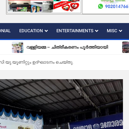
NIAL
EDUCATION
ENTERTAINMENTS
MISC
വള്ളിയമ്മ – ചിത്രീകരണം പൂർത്തിയായി
പുതിയ ക
ു.യൂണിറ്റും ഉദ്ഘാടനം ചെയ്തു.