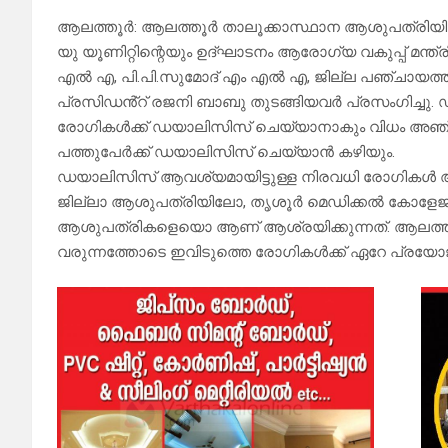
ആലത്തൂർ: ആലത്തൂർ താലൂക്കാസ്ഥാന ആശുപത്രിയിൽ
യു യൂണിറ്റിന്റെയും ഉദ്ഘാടനം ആരോഗ്യ വകുപ്പ് മന്ത്
എൽ എ, പി.പി.സുമോദ് എം എൽ എ, ജില്ല പഞ്ചായത്ത്
പ്രസിഡൻ്റ് രജനി ബാബു തുടങ്ങിയവർ പ്രസംഗിച്ചു
രോഗികൾക്ക് ഡയാലിസിസ് ചെയ്യാനാകും വിധം അഞ്ചു് യ
പത്തുപേർക്ക് ഡയാലിസിസ് ചെയ്യാൻ കഴിയും.
ഡയാലിസിസ് ആവശ്യമായിട്ടുള്ള നിരവധി രോഗികൾ ആലത
ജില്ലാ ആശുപത്രിയിലോ, തൃശൂർ മെഡിക്കൽ കോളേജില
ആശുപത്രികളെയൊ ആണ് ആശ്രയിക്കുന്നത്. ആലത്ത
വരുന്നത്തോടെ ഇവിടുത്തെ രോഗികൾക്ക് ഏറേ പ്രയോജ