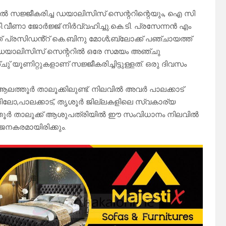
 സജ്ജീകരിച്ച ഡയാലിസിസ് സെന്ററിന്റെയും, ഐ സി
രി.വീണാ ജോർജ്ജ് നിർവ്വഹിച്ചു.കെ.ടി. പ്രസേന്നൻ എം
 പ്രസിഡൻ്റ് കെ.ബിനു മോൾ;ബ്ലോക്ക് പഞ്ചായത്ത്
. ഡയാലിസിസ് സെന്ററിൽ ഒരേ സമയം അഞ്ചു
ൂണിറ്റുകളാണ് സജ്ജീകരിച്ചിട്ടുള്ളത്. ഒരു ദിവസം
്തൂർ താലൂക്കിലുണ്ട്. നിലവിൽ അവർ പാലക്കാട്‌
ോ,പാലക്കാട്‌, തൃശൂർ ജില്ലകളിലെ സ്വകാര്യ
ൂർ താലൂക്ക് ആശുപത്രിയിൽ ഈ സംവിധാനം നിലവിൽ
നകരമായിരിക്കും.