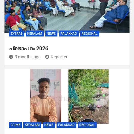
EXTRAS
KERALAM
NEWS
PALAKKAD
REGIONAL
പ്രഭാപഥം 2026
3 months ago
Reporter
CRIME
KERALAM
NEWS
PALAKKAD
REGIONAL