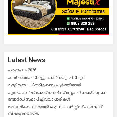
Latest News
പ്രഭാപഥം 2026
കഞ്ചാവുചെടികളും കഞ്ചാവും പിടികൂടി
വള്ളിയമ്മ – ചിത്രീകരണം പൂർത്തിയായി
പുതിയ കല്ലടിക്കോട് പോലീസ് സ്റ്റേഷനിലേക്ക് സൂചന
ബോർഡ് സ്ഥാപിച്ച് വ്യാപാരികൾ
അനുഗ്രഹം വാങ്ങാൻ ഐസക് വര്‍ഗ്ഗീസ് പാലക്കാട്
ബിഷപ്പ് ഹൗസില്‍