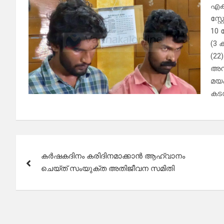
എക
സ്റ
10 
(3
(22
അന്
മയക
കടത
Post
കർഷകദിനം കരിദിനമാക്കാൻ ആഹ്വാനം
navigation
ചെയ്ത് സംയുക്ത അതിജീവന സമിതി