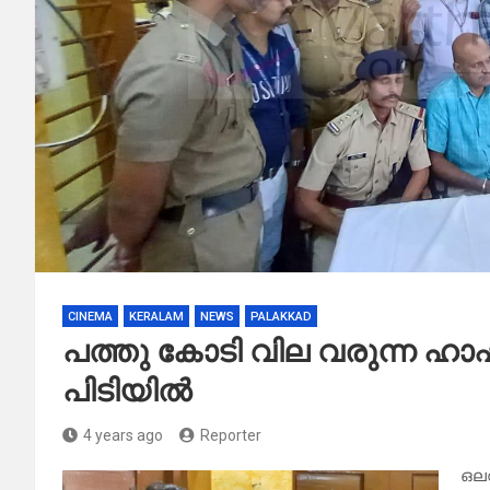
CINEMA
KERALAM
NEWS
PALAKKAD
പത്തു കോടി വില വരുന്ന ഹാ
പിടിയിൽ
4 years ago
Reporter
ഒല