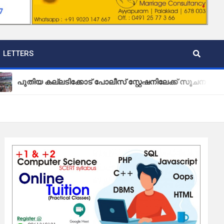
LETTERS
കല്ലടിക്കോട് പോലീസ് സ്റ്റേഷനിലേക്ക് സൂചന ബോർഡ് സ്ഥാപിച