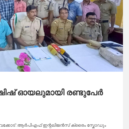
ഷിഷ് ഓയലുമായി രണ്ടുപേർ
വക്കോട് :ആർപിഎഫ് ഇന്റലിജൻസ് ക്രൈം സ്കോഡും