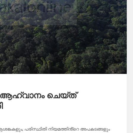
 ആഹ്വാനം ചെയ്ത്
ി
കകളും, പരിസ്ഥിതി നിയമത്തിൻ്റെ അപകടങ്ങളും