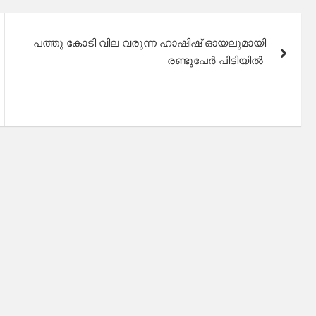
പത്തു കോടി വില വരുന്ന ഹാഷിഷ് ഓയലുമായി
രണ്ടുപേർ പിടിയിൽ