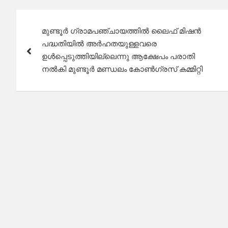
Post
മുണ്ടൂർ ഗ്രാമപഞ്ചായത്തിൽ ലൈഫ് മിഷൻ
navigation
പദ്ധതിയിൽ അർഹതയുള്ളവരെ
ഉൾപ്പെടുത്തിയില്ലെന്നു ആക്ഷേപം പരാതി
നൽകി മുണ്ടൂർ മണ്ഡലം കോൺഗ്രസ് കമ്മിറ്റി