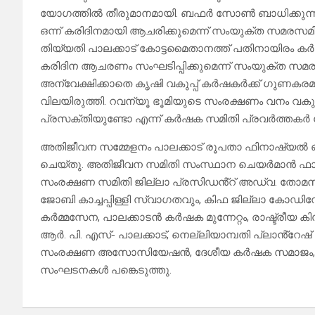
യോഗത്തിൽ തീരുമാനമായി. ബഫർ സോൺ ബാധിക്കുന്ന പ
ഒന്ന് കരിദിനമായി ആചരിക്കുമെന്ന് സംയുക്ത സമരസമിതി 
തിയ്യതി പാലക്കാട് കോട്ടമൈതാനത്ത് പതിനായി
കരിദിന ആചരണം സംഘടിപ്പിക്കുമെന്ന് സംയുക്ത സമരസമ
അന്വേക്ഷിക്കാതെ കൃഷി വകുപ്പ് കർഷകർക്ക് ഗുണകര
വിലയിരുത്തി. റവന്യൂ ഭൂമിയുടെ സംരക്ഷണം വനം വകു
പ്രസക്തിയുണ്ടോ എന്ന് കർഷക സമിതി പ്രവർത്തകർ ചോ
അതിജീവന സമ്മേളനം പാലക്കാട് രൂപതാ ഫിനാഷ്യൽ ഓ
ചെയ്തു. അതിജീവന സമിതി സംസ്ഥാന ചെയർമാൻ ഫാ. ജ
സംരക്ഷണ സമിതി ജില്ലാ പ്രസിഡൻ്റ് അഡ്വ. തോമസ് കി
ജോബി കാച്ചപ്പിള്ളി സ്വാഗതവും, കിഫ ജില്ലാ കോഡിന
കർമ്മസേന, പാലക്കാടൻ കർഷക മുന്നേറ്റം, രാഷ്ട്രീയ കി
ആർ. പി. എസ്- പാലക്കാട്, നെല്ലിയാമ്പതി പ്ലാൻ
സംരക്ഷണ അസോസിയേഷൻ, ദേശീയ കർഷക സമാജം, മ
സംഘടനകൾ പങ്കെടുത്തു.