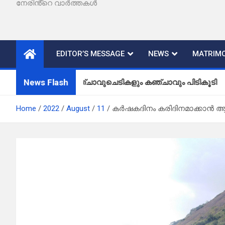
നേരിൻ്റെ വാർത്തകൾ
EDITOR’S MESSAGE
NEWS
MATRIMO
News Flash
കഞ്ചാവുചെടികളും കഞ്ചാവും പിടികൂടി
Home
2022
August
11
കർഷകദിനം കരിദിനമാക്കാൻ 