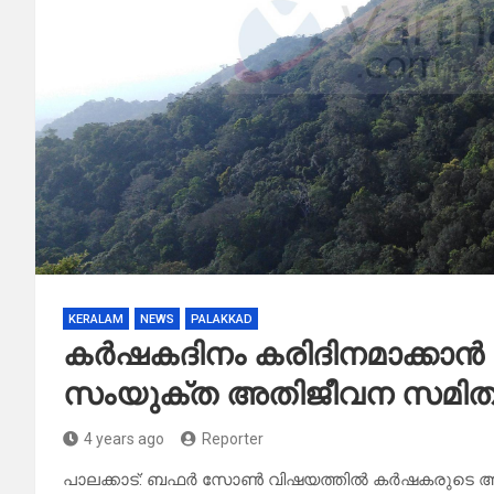
KERALAM
NEWS
PALAKKAD
കർഷകദിനം കരിദിനമാക്കാൻ
സംയുക്ത അതിജീവന സമിത
4 years ago
Reporter
പാലക്കാട്: ബഫർ സോൺ വിഷയത്തിൽ കർഷകരുടെ ആശങ്