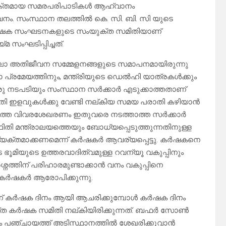
ശക്തമായ സമരപരിപാടികൾ ആഹ്വാനം
ീവനം. സംസ്ഥാന തലത്തിൽ കെ. സി. ബി. സി യുടെ
്ന് കർഷക സംഘടനകളുടെ സംയുക്ത സമിതിയാണ്
സംഘടിപ്പിച്ചത്.
േഖലാ അതിജീവന സമ്മേളനങ്ങളുടെ സമാപനമായിരുന്നു
 പ്രമേയത്തിനും, മന്ത്രിയുടെ ഡെൽഹി യാത്രകൾക്കും
ഒരു നടപടിയും സംസ്ഥാന സർക്കാർ എടുക്കാത്തതാണ്
തി ഇളവുകൾക്കു വേണ്ടി നല്കിയ സമയ പരാതി കഴിയാൻ
ത്തെ വിവരശേഖരണം ഇതുവരെ നടത്താത്ത സർക്കാർ
ഥിതി മന്ത്രാലയത്തെയും ബോധ്യപ്പെടുത്തുന്നതിനുള്ള
്യക്തമാക്കണമെന്ന് കർഷകർ ആവര്യപ്പെട്ടു. കർഷകനെ
ഭൂമിയുടെ ഉത്തരവാദിത്വമുള്ള റവന്യൂ വകുപ്പിനും
നത്തിന് പരിഹാരമുണ്ടാക്കാൻ വനം വകുപ്പിനെ
് കർഷകർ ആരോപിക്കുന്നു.
്ന് കർഷക ദിനം ആയി ആചരിക്കുമ്പോൾ കർഷക ദിനം
്ത കർഷക സമിതി നല്കിയിരിക്കുന്നത്. ബഫർ സോൺ
 പഞ്ചായത്ത് അടിസ്ഥാനത്തിൽ ശേഖരിക്കുവാൻ