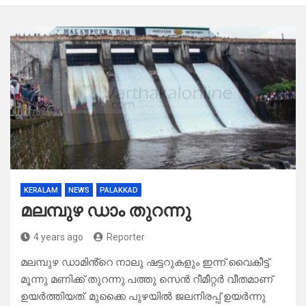
KERALAM
NEWS
PALAKKAD
മലമ്പുഴ ഡാം തുറന്നു
4 years ago
Reporter
മലമ്പുഴ ഡാമിൻ്റെ നാലു ഷട്ടറുകളും ഇന്ന് വൈകീട്ട്
മൂന്നു മണിക്ക് തുറന്നു.പത്തു സെൻ റീമീറ്റർ വീതമാണ്
ഉയർത്തിയത്. മുക്കൈ പുഴയിൽ ജലനിരപ്പ് ഉയർന്നു