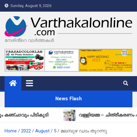
Skip
Sunday, August 9, 2026
to
content
നേരിൻ്റെ വാർത്തകൾ
News Flash
ും പിടികൂടി
വള്ളിയമ്മ – ചിത്രീകരണം പൂർത്തി
Home
2022
August
5
മലമ്പുഴ ഡാം തുറന്നു