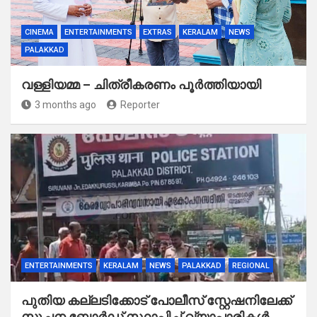
CINEMA
ENTERTAINMENTS
EXTRAS
KERALAM
NEWS
PALAKKAD
വള്ളിയമ്മ – ചിത്രീകരണം പൂർത്തിയായി
3 months ago
Reporter
ENTERTAINMENTS
KERALAM
NEWS
PALAKKAD
REGIONAL
പുതിയ കല്ലടിക്കോട് പോലീസ് സ്റ്റേഷനിലേക്ക്
സൂചന ബോർഡ് സ്ഥാപിച്ച് വ്യാപാരികൾ