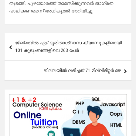
തുടങ്ങി. പുഴയോരത്ത് താമസിക്കുന്നവർ ജാഗ്രത
പാലിക്കണമെന്ന് അധികൃതർ അറിയിച്ചു.
Post
ജില്ലയില്‍ ഏഴ് ദുരിതാശ്വാസ ക്യാമ്പുകളിലായി
navigation
101 കുടുംബങ്ങളിലെ 263 പേര്‍
ജില്ലയിൽ ലഭിച്ചത് 71 മില്ലിമീറ്റർ മഴ