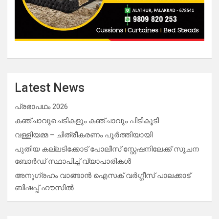
Latest News
പ്രഭാപഥം 2026
കഞ്ചാവുചെടികളും കഞ്ചാവും പിടികൂടി
വള്ളിയമ്മ – ചിത്രീകരണം പൂർത്തിയായി
പുതിയ കല്ലടിക്കോട് പോലീസ് സ്റ്റേഷനിലേക്ക് സൂചന
ബോർഡ് സ്ഥാപിച്ച് വ്യാപാരികൾ
അനുഗ്രഹം വാങ്ങാൻ ഐസക് വര്‍ഗ്ഗീസ് പാലക്കാട്
ബിഷപ്പ് ഹൗസില്‍