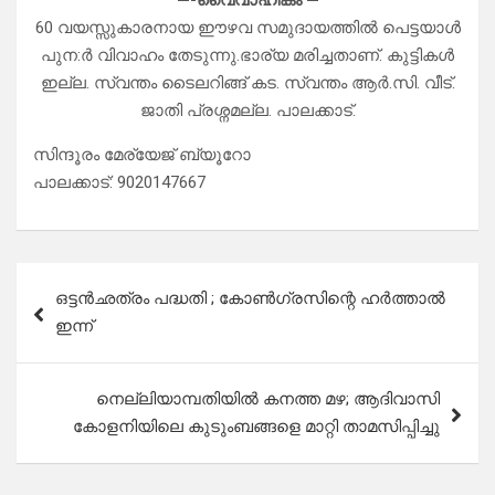
—-വൈവാഹീകം —
60 വയസ്സുകാരനായ ഈഴവ സമുദായത്തിൽ പെട്ടയാൾ
പുന:ർ വിവാഹം തേടുന്നു.ഭാര്യ മരിച്ചതാണ്. കുട്ടികൾ
ഇല്ല. സ്വന്തം ടൈലറിങ്ങ് കട. സ്വന്തം ആർ.സി. വീട്.
ജാതി പ്രശ്നമല്ല. പാലക്കാട്.
സിന്ദൂരം മേര്യേജ് ബ്യൂറോ
പാലക്കാട്‌: 9020147667
Post
ഒട്ടൻഛത്രം പദ്ധതി ; കോൺഗ്രസിന്റെ ഹർത്താൽ
navigation
ഇന്ന്
നെല്ലിയാമ്പതിയിൽ കനത്ത മഴ; ആദിവാസി
കോളനിയിലെ കുടുംബങ്ങളെ മാറ്റി താമസിപ്പിച്ചു