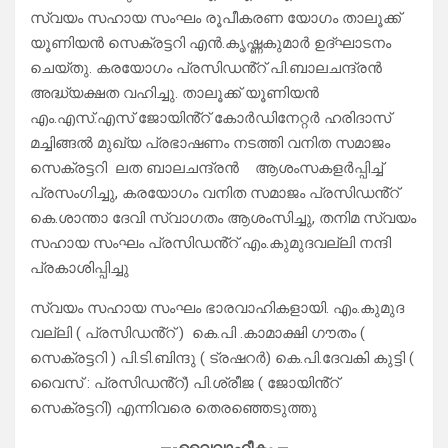
സ്വയം സഹായ സംഘം രൂപീകരണ യോഗം താലൂക്ക്
യൂണിയൻ സെക്രട്ടറി എൻ.കൃഷ്ണകുമാർ ഉദ്ഘാടനം
ചെയ്തു. കരയോഗം പ്രസിഡൻ്റ് പി.ബാലചന്ദ്രൻ
അദ്ധ്യക്ഷത വഹിച്ചു. താലൂക്ക് യൂണിയൻ
എം.എസ്.എസ് ജോയിൻ്റ് കോർഡിനേറ്റർ ഹരിദാസ്
മച്ചിങ്ങൽ മുഖ്യ പ്രഭാഷണം നടത്തി വനിത സമാജം
സെക്രട്ടറി ലത ബാലചന്ദ്രൻ ആശംസകളർപ്പിച്ച്
പ്രസംഗിച്ചു, കരയോഗം വനിത സമാജം പ്രസിഡൻ്റ്
കെ.ശാന്താ ദേവി സ്വാഗതം ആശംസിച്ചു, തനിമ സ്വയം
സഹായ സംഘം പ്രസിഡൻ്റ് എം.കുമുദവല്ലി നന്ദി
പ്രകാശിപ്പിച്ചു
സ്വയം സഹായ സംഘം ഭാരവാഹികളായി. എം.കുമുദ
വല്ലി ( പ്രസിഡൻ്റ് ) കെ.പി .കാമാക്ഷി ഗൗതം (
സെക്രട്ടറി ) പി.ടി.ബിന്ദു ( ട്രഷറർ) കെ.പി.ദേവകി കുട്ടി (
വൈസ് : പ്രസിഡൻ്റ്) പി.ശ്രീജ ( ജോയിൻ്റ്
സെക്രട്ടറി) എന്നിവരെ തെരഞ്ഞെടുത്തു