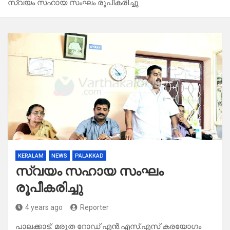
സ്വയം സഹായ സംഘം രൂപീകരിച്ചു
KERALAM
NEWS
PALAKKAD
സ്വയം സഹായ സംഘം
രൂപീകരിച്ചു
4 years ago
Reporter
പാലക്കാട്: മരുത റോഡ് എൻ.എസ്.എസ് കരയോഗം