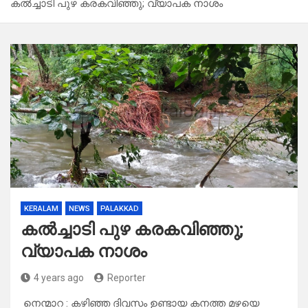
കൽച്ചാടി പുഴ കരകവിഞ്ഞു; വ്യാപക നാശം
KERALAM
NEWS
PALAKKAD
കൽച്ചാടി പുഴ കരകവിഞ്ഞു;
വ്യാപക നാശം
4 years ago
Reporter
നെന്മാറ : കഴിഞ്ഞ ദിവസം ഉണ്ടായ കനത്ത മഴയെ