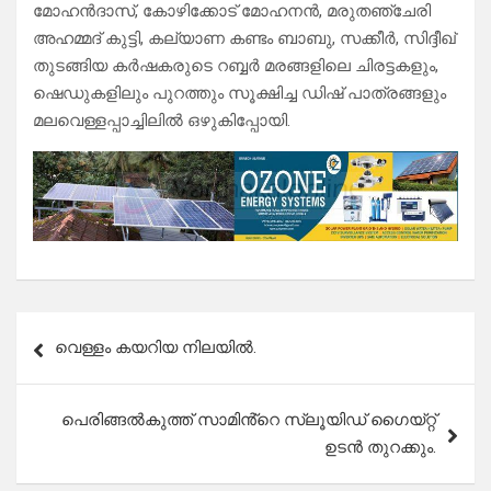
മോഹൻദാസ്, കോഴിക്കോട് മോഹനൻ, മരുതഞ്ചേരി
അഹമ്മദ് കുട്ടി, കല്യാണ കണ്ടം ബാബു, സക്കീർ, സിദ്ദീഖ്
തുടങ്ങിയ കർഷകരുടെ റബ്ബർ മരങ്ങളിലെ ചിരട്ടകളും,
ഷെഡുകളിലും പുറത്തും സൂക്ഷിച്ച ഡിഷ് പാത്രങ്ങളും
മലവെള്ളപ്പാച്ചിലിൽ ഒഴുകിപ്പോയി.
Post
വെള്ളം കയറിയ നിലയിൽ.
navigation
പെരിങ്ങൽകുത്ത് സാമിൻ്റെ സ്ലൂയിഡ് ഗൈയ്റ്റ്
ഉടൻ തുറക്കും.