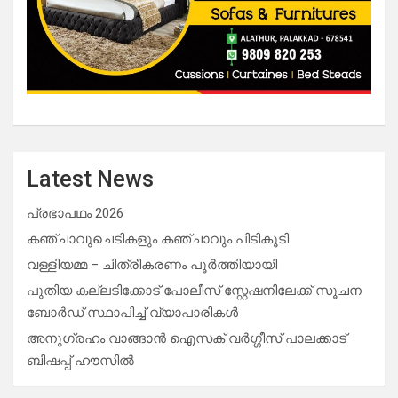
Latest News
പ്രഭാപഥം 2026
കഞ്ചാവുചെടികളും കഞ്ചാവും പിടികൂടി
വള്ളിയമ്മ – ചിത്രീകരണം പൂർത്തിയായി
പുതിയ കല്ലടിക്കോട് പോലീസ് സ്റ്റേഷനിലേക്ക് സൂചന
ബോർഡ് സ്ഥാപിച്ച് വ്യാപാരികൾ
അനുഗ്രഹം വാങ്ങാൻ ഐസക് വര്‍ഗ്ഗീസ് പാലക്കാട്
ബിഷപ്പ് ഹൗസില്‍