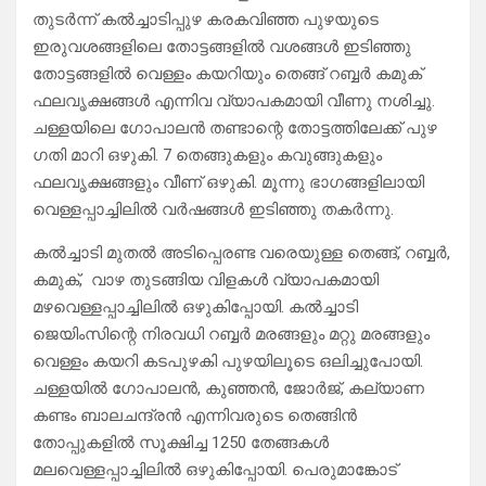
തുടർന്ന് കൽച്ചാടിപ്പുഴ കരകവിഞ്ഞ പുഴയുടെ
ഇരുവശങ്ങളിലെ തോട്ടങ്ങളിൽ വശങ്ങൾ ഇടിഞ്ഞു
തോട്ടങ്ങളിൽ വെള്ളം കയറിയും തെങ്ങ് റബ്ബർ കമുക്
ഫലവൃക്ഷങ്ങൾ എന്നിവ വ്യാപകമായി വീണു നശിച്ചു.
ചള്ളയിലെ ഗോപാലൻ തണ്ടാന്റെ തോട്ടത്തിലേക്ക് പുഴ
ഗതി മാറി ഒഴുകി. 7 തെങ്ങുകളും കവുങ്ങുകളും
ഫലവൃക്ഷങ്ങളും വീണ് ഒഴുകി. മൂന്നു ഭാഗങ്ങളിലായി
വെള്ളപ്പാച്ചിലിൽ വർഷങ്ങൾ ഇടിഞ്ഞു തകർന്നു.
കൽച്ചാടി മുതൽ അടിപ്പെരണ്ട വരെയുള്ള തെങ്ങ്, റബ്ബർ,
കമുക്, വാഴ തുടങ്ങിയ വിളകൾ വ്യാപകമായി
മഴവെള്ളപ്പാച്ചിലിൽ ഒഴുകിപ്പോയി. കൽച്ചാടി
ജെയിംസിന്റെ നിരവധി റബ്ബർ മരങ്ങളും മറ്റു മരങ്ങളും
വെള്ളം കയറി കടപുഴകി പുഴയിലൂടെ ഒലിച്ചുപോയി.
ചള്ളയിൽ ഗോപാലൻ, കുഞ്ഞൻ, ജോർജ്, കല്യാണ
കണ്ടം ബാലചന്ദ്രൻ എന്നിവരുടെ തെങ്ങിൻ
തോപ്പുകളിൽ സൂക്ഷിച്ച 1250 തേങ്ങകൾ
മലവെള്ളപ്പാച്ചിലിൽ ഒഴുകിപ്പോയി. പെരുമാങ്കോട്