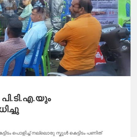
പി.ടി.എ.യും
ിച്ചു
െട്ടിടം പൊളിച്ച് നല്ലൊരു സ്കൂൾ കെട്ടിടം പണിത്