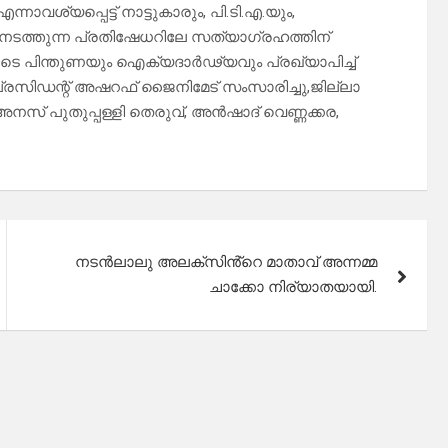
നാവശ്യപ്പെട്ട് നാട്ടുകാരും, പി.ടി.എ.യും,
ൽ നടത്തുന്ന പ്രതിഷേധറിലേ സത്യാഗ്രഹത്തിന്
യുടെ പിന്തുണയും ഐക്യദാർഢ്യവും പ്രഖ്യാപിച്ച്
്രസിഡന്റ് അഷറഫ് ജൈനിമേട് സംസാരിച്ചു,ജില്ലാ
 അനസ് പുതുപ്പള്ളി തെരുവ്, അൻഷാദ് വെണ്ണക്കര,
നടൻലാലു അലക്സിൻ്റെ മാതാവ് അന്നമ്മ
ചാക്കോ നിര്യാതയായി.