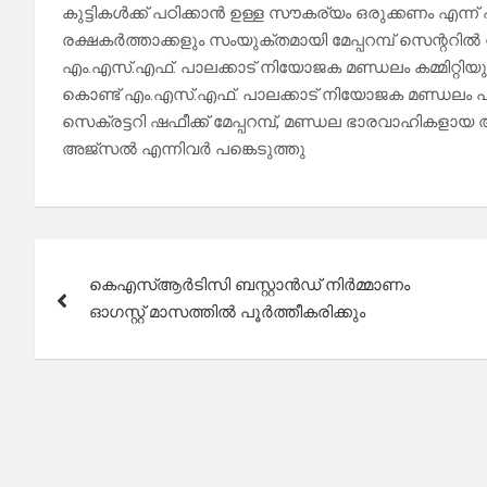
കുട്ടികൾക്ക് പഠിക്കാൻ ഉള്ള സൗകര്യം ഒരുക്കണം എന്ന് എന്
രക്ഷകർത്താക്കളും സംയുക്തമായി മേപ്പറമ്പ് സെന്ററി
എം.എസ്.എഫ്. പാലക്കാട്‌ നിയോജക മണ്ഡലം കമ്മിറ്റി
കൊണ്ട് എം.എസ്.എഫ്. പാലക്കാട്‌ നിയോജക മണ്ഡലം പ
സെക്രട്ടറി ഷഫീക്ക് മേപ്പറമ്പ്, മണ്ഡല ഭാരവാഹികളായ
അജ്സൽ എന്നിവർ പങ്കെടുത്തു
Post
കെഎസ്ആർടിസി ബസ്റ്റാൻഡ് നിർമ്മാണം
navigation
ഓഗസ്റ്റ് മാസത്തിൽ പൂർത്തീകരിക്കും