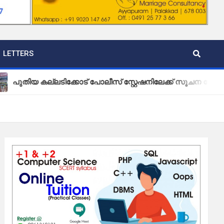
LETTERS
കല്ലടിക്കോട് പോലീസ് സ്റ്റേഷനിലേക്ക് സൂചന ബോർഡ് സ്ഥാപിച