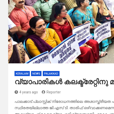
KERALAM
NEWS
PALAKKAD
വ്യാപാരികൾ കലക്ട്രേറ്റിനു
4 years ago
Reporter
പാലക്കാട്:പ്ലാസ്റ്റിക് നിരോധനത്തിലെ അശാസ്ത്രീയത 
സ്ഥിരതയില്ലാത്ത ജി.എസ് ടി. താരിഫ് ഒഴിവാക്കണമെ