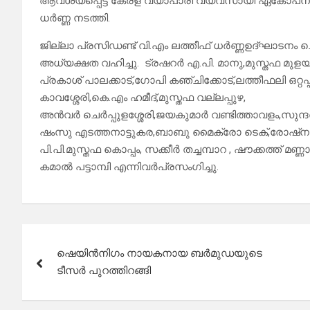
ആവശ്യപ്പെട്ട് കേരള വ്യാപാരി വ്യവസായി ഏകോപന സമി
ധർണ്ണ നടത്തി.
ജില്ലാ പ്രസിഡണ്ട് വി.എം ലത്തീഫ് ധർണ്ണഉദ്ഘാടന
അധ്യക്ഷത വഹിച്ചു. ട്രഷറർ എ.പി. മാനു,മുസ്തഫ മുളയങ
പ്രകാശ് പാലക്കാട്,ഗോപി കഞ്ചിക്കോട്,ലത്തീഫലി ഒറ്
കാവശ്ശേരി,കെ.എം ഹമീദ്,മുസ്തഫ വല്ലപ്പുഴ,
അൻവർ ചെർപ്പുളശ്ശേരി,ജയകുമാർ വണ്ടിത്താവളം,സുന്ദര
ഷംസു എടത്തനാട്ടുകര,ബാബു മൈക്രോ ടെക്,രോഷ്ന ഹ
പി.പി.മുസ്തഫ കൊപ്പം, സക്കീർ തച്ചമ്പാറ , ഷൗക്കത്ത് മണ്
കമാൽ പട്ടാമ്പി എന്നിവർപ്രസംഗിച്ചു.
Post
ഷെയിൻനിഗം നായകനായ ബർമുഡയുടെ
navigation
ടീസർ പുറത്തിറങ്ങി