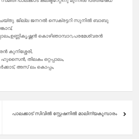
തി പാലക്കാട് കലക്ടറേറ്റിനു മുന്നിൽ പ്രതിഷേധ
ം ചെയ്തു. ജില്ല ജനറൽ സെക്രട്ടറി സുനിൽ ബാബു
്കാവ്,
റപ്പാലം,ഉണ്ണികൃഷ്ണൻ കൊഴിഞാമ്പാറ,പരമേശ്വരൻ
ൻ കുനിശ്ശേരി,
ുസൈൻ, തിലകം ഒറ്റപ്പാലം,
ണാർക്കാട്, അസ് ലം കൊപ്പം,
പാലക്കാട് സിവിൽ സ്റ്റേഷനിൽ മാലിന്യകൂമ്പാരം