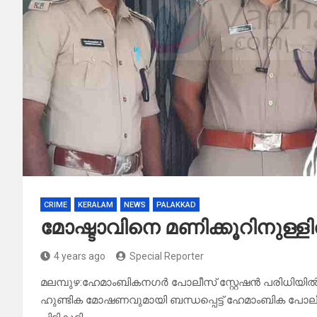
CRIME
KERALAM
NEWS
PALAKKAD
മോഷ്ടാവിനെ മണിക്കൂറിനുള്ള
4 years ago
Special Reporter
മലമ്പുഴ:ഹേമാംബികനഗർ പോലീസ് സ്റ്റേഷൻ പരിധിയിൽ
ഹുണ്ടിക മോഷണവുമായി ബന്ധപ്പെട്ട് ഹേമാംബിക പോലീസ്