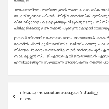
പിടികൂടി
മോഷണവിവരം അറിഞ്ഞ ഉടൻ തന്നെ ഹേമാംബിക നഗർ പോ
ഡോഗ് സ്ക്വാഡ് ഫിംഗർ പ്രിന്റ് ഫോറൻസിക് എന്നിവ
കിലോമീറ്ററോളം കടകളുടെയും വീടുകളുടെയും സി.സി.ടി
പിടികൂടി.മലമ്പുഴ ആനക്കൽ പൂക്കുണ്ട് കോളനി വേലായ
ഇയാൾ നിരവധി വാഹനമോഷണം, അമ്പലങ്ങൾ ,കടകൾ ,വീ
കേസിൽ പ്രതി കൂടിയാണ് ന്ന് പോലീസ് പറഞ്ഞു. പാലക്
നിർദ്ദേശപ്രകാരം ഹേമാംബിക നഗർ ഇൻസ്പെക്ടർ എ.സി
ബാലകൃഷ്ണൻ സി.. , ജി.എസ്.ഐ.വി ജയരാഘവൻ. എസ്.സി
എന്നിവരടങ്ങുന്ന സംഘമാണ് അന്വേഷണം നടത്തി പ്രത
Post
വിലക്കയറ്റത്തിനെതിരെ പോസ്റ്റോഫീസ് ധർണ്ണ
navigation
നടത്തി