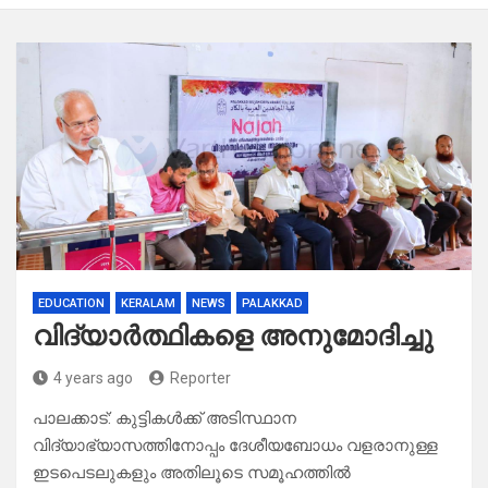
EDUCATION
KERALAM
NEWS
PALAKKAD
വിദ്യാർത്ഥികളെ അനുമോദിച്ചു
4 years ago
Reporter
പാലക്കാട്: കുട്ടികൾക്ക് അടിസ്ഥാന
വിദ്യാഭ്യാസത്തിനോപ്പം ദേശീയബോധം വളരാനുള്ള
ഇടപെടലുകളും അതിലൂടെ സമൂഹത്തിൽ