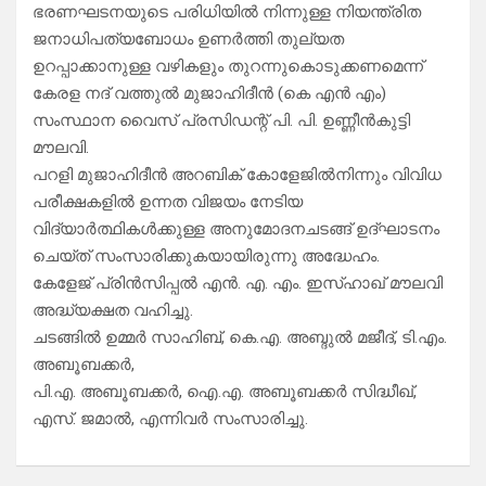
ഭരണഘടനയുടെ പരിധിയിൽ നിന്നുള്ള നിയന്ത്രിത
ജനാധിപത്യബോധം ഉണർത്തി തുല്യത
ഉറപ്പാക്കാനുള്ള വഴികളും തുറന്നുകൊടുക്കണമെന്ന്
കേരള നദ് വത്തുൽ മുജാഹിദീൻ (കെ എൻ എം)
സംസ്ഥാന വൈസ്‌ പ്രസിഡന്റ് പി. പി. ഉണ്ണീൻകുട്ടി
മൗലവി.
പറളി മുജാഹിദീൻ അറബിക് കോളേജിൽനിന്നും വിവിധ
പരീക്ഷകളിൽ ഉന്നത വിജയം നേടിയ
വിദ്യാർത്ഥികൾക്കുള്ള അനുമോദനചടങ്ങ് ഉദ്ഘാടനം
ചെയ്ത് സംസാരിക്കുകയായിരുന്നു അദ്ധേഹം.
കേളേജ് പ്രിൻസിപ്പൽ എൻ. എ. എം. ഇസ്ഹാഖ് മൗലവി
അദ്ധ്യക്ഷത വഹിച്ചു.
ചടങ്ങിൽ ഉമ്മർ സാഹിബ്, കെ.എ. അബ്ദുൽ മജീദ്, ടി.എം.
അബൂബക്കർ,
പി.എ. അബൂബക്കർ, ഐ.എ. അബൂബക്കർ സിദ്ധീഖ്,
എസ്. ജമാൽ, എന്നിവർ സംസാരിച്ചു.