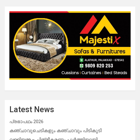
Latest News
പ്രഭാപഥം 2026
കഞ്ചാവുചെടികളും കഞ്ചാവും പിടികൂടി
വള്ളിയമ്മ – ചിത്രീകരണം പൂർത്തിയായി