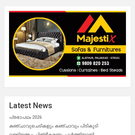
Latest News
പ്രഭാപഥം 2026
കഞ്ചാവുചെടികളും കഞ്ചാവും പിടികൂടി
വള്ളിയമ്മ – ചിത്രീകരണം പൂർത്തിയായി