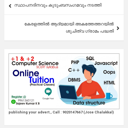
Post
സ്ഥാപനദിനവും കുടുംബസംഗമവും നടത്തി
navigation
കേരളത്തിൽ ആദ്യമായി അകത്തേത്തറയിൽ
ശുചിത്വ ഗ്രാമം പദ്ധതി
publishing your advert., Call : 9020147667 (Jose Chalakkal)