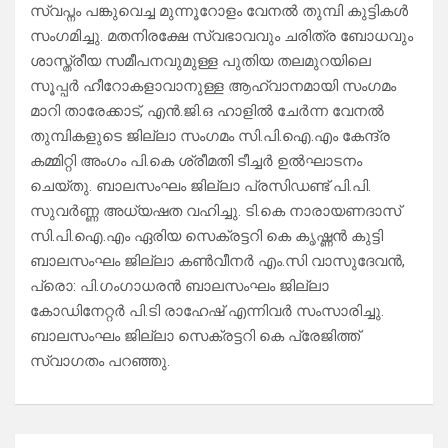
സ്വപ്നം പങ്കുവെച്ച മുന്നൂറോളം വേനൽ തുമ്പി കുട്ടികൾ
സംഗമിച്ചു. മതനിരക്ഷേ സ്വഭാവവും ചരിത്ര ബോധവും
ശാസ്ത്രീയ സമീപനവുമുള്ള പുതിയ തലമുറയിലെ
സൂപ്പർ ഹീറോകളാവാനുള്ള ആഹ്വാനമായി സംഗമം
മാറി താരേക്കാട്, എൻ.ജി.ഒ ഹാളിൽ ചേർന്ന വേനൽ
തുമ്പികളുടെ ജില്ലാ സംഗമം സി.പി.ഐ.എം കേന്ദ്ര
കമ്മിറ്റി അംഗം പി.കെ ശ്രീമതി ടീച്ചർ ഉൽഘാടനം
ചെയ്തു. ബാലസംഘം ജില്ലാ പ്രസിഡണ്ട് പി.പി.
സുവർണ്ണ അധ്യഷത വഹിച്ചു. ടി.കെ നാരായണദാസ്
സി.പി.ഐ.എം ഏരിയ സെക്രട്ടറി കെ കൃഷ്ണൻ കുട്ടി
ബാലസംഘം ജില്ലാ കൺവീനർ എം.സി വാസുദേവൻ,
പ്രൊ: പി.ഗംഗാധരൻ ബാലസംഘം ജില്ലാ
കോഡിനേറ്റർ പി.ടി രാഹേഷ് എന്നിവർ സംസാരിച്ചു.
ബാലസംഘം ജില്ലാ സെക്രട്ടറി കെ പ്രേജിത്ത്
സ്വാഗതം പറഞ്ഞു.