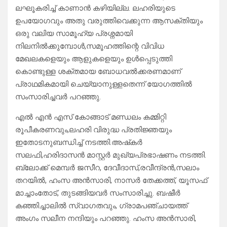
ലഘൂകരിച്ച് കാണാൻ കഴിയില്ല. ലഹരിയുടെ
ഉപയോഗവും അതു വരുത്തിവെക്കുന്ന ആസക്തിയും
ഒരു വലിയ സാമൂഹ്യ പ്രശ്നമായി
നിലനിൽക്കുമ്പോൾ,സമൂഹത്തിന്റെ വിവിധ
മേഖലകളെയും ആളുകളെയും ഉൾപ്പെടുത്തി
കൊണ്ടുള്ള ശക്തമായ ബോധവൽക്കരണമാണ്
പ്രാഥമികമായി ചെയ്യാനുള്ളതെന്ന് യോഗത്തിൽ
സംസാരിച്ചവർ പറഞ്ഞു.
എൽ എൻ എസ് കോങ്ങാട് മണ്ഡലം കമ്മിറ്റി
രൂപീകരണവും,ലഹരി വിരുദ്ധ പ്രതിജ്ഞയും
ഇതോടനുബന്ധിച്ച് നടത്തി.അഷ്‌കർ
സലഫി,ഹരിദാസൻ മാസ്റ്റർ മുഖ്യപ്രഭാഷണം നടത്തി.
ബ്ലോക്ക് മെമ്പർ ജസീറ, ദേവീദാസ്,രവീന്ദ്രൻ,സലാം
തറയിൽ, ഹംസ അൻസാരി, നാസർ തേക്കത്ത്, യൂസഫ്
മാച്ചാംതോട്, തുടങ്ങിയവർ സംസാരിച്ചു. ബഷീർ
കഞ്ഞിച്ചാലിൽ സ്വാഗതവും, ഗ്രാമപഞ്ചായത്ത്
അംഗം സലീന നന്ദിയും പറഞ്ഞു. ഹംസ അൻസാരി,