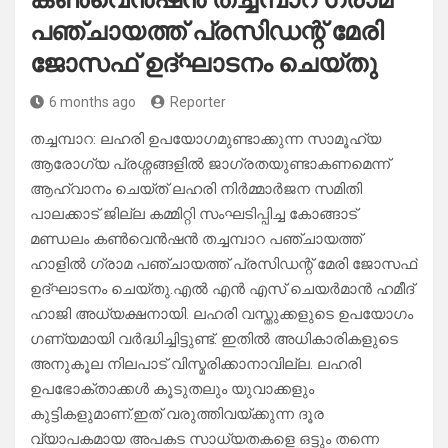
പഞ്ചായത്ത് പ്രസിഡന്റ് മേരി
ജോസഫ് ഉദ്ഘാടനം ചെയ്തു
6 months ago
Reporter
തച്ചമ്പാറ: ലഹരി ഉപയോഗമുണ്ടാക്കുന്ന സാമൂഹ്യ
ആരോഗ്യ പ്രശ്നങ്ങളിൽ ജാഗ്രതയുണ്ടാകണമെന്ന്
ആഹ്വാനം ചെയ്ത് ലഹരി നിർമ്മാർജന സമിതി
പാലക്കാട് ജില്ല കമ്മിറ്റി സംഘടിപ്പിച്ച കോങ്ങാട്
മണ്ഡലം കൺവെൻഷൻ തച്ചമ്പാറ പഞ്ചായത്ത്
ഹാളിൽ ഗ്രാമ പഞ്ചായത്ത്‌ പ്രസിഡന്റ് മേരി ജോസഫ്
ഉദ്ഘാടനം ചെയ്തു.എൽ എൻ എസ് ചെയർമാൻ ഹമീദ്
ഹാജി അധ്യക്ഷനായി. ലഹരി വസ്തുക്കളുടെ ഉപയോഗം
ഗണ്യമായി വർദ്ധിച്ചിട്ടുണ്ട്. ഇതിൽ അധികാരികളുടെ
അനുകൂല നിലപാട് വിസ്മരിക്കാനാവില്ല. ലഹരി
ഉപഭോക്താക്കൾ കൂടുതലും യുവാക്കളും
കുട്ടികളുമാണ്.ഇത് വരുത്തിവയ്ക്കുന്ന ദൂര
വ്യാപകമായ അപകട സാധ്യതകളെ ഒട്ടും തന്നെ