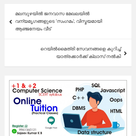
Post
മലമ്പുഴയിൽ ജനവാസ മേഖലയിൽ
navigation
വന്യമൃഗങ്ങളുടെ ‘സംഗമം’; വിസ്മയമായി
ആഞ്ജനേയം വീട്
റെയിൽമൈത്രി സേവനങ്ങളെ കുറിച്ച്
യാത്രക്കാർക്ക് ക്ലാസ് നൽകി