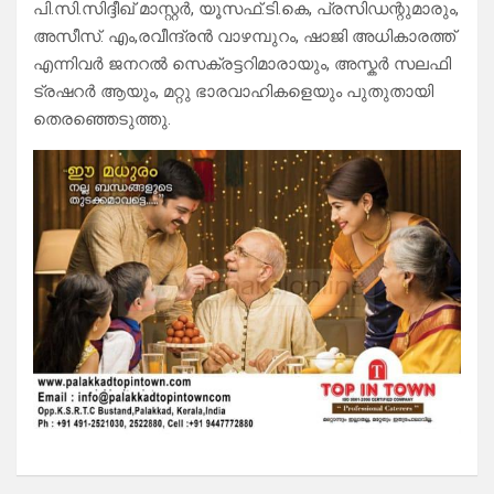
പി.സി.സിദ്ദീഖ് മാസ്റ്റർ, യൂസഫ്.ടി.കെ, പ്രസിഡന്റുമാരും,
അസീസ്. എം,രവീന്ദ്രൻ വാഴമ്പുറം, ഷാജി അധികാരത്ത്
എന്നിവർ ജനറൽ സെക്രട്ടറിമാരായും, അസ്കർ സലഫി
ട്രഷറർ ആയും, മറ്റു ഭാരവാഹികളെയും പുതുതായി
തെരഞ്ഞെടുത്തു.