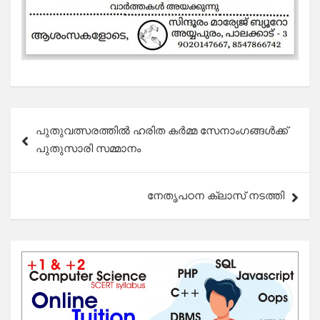
Post
പുതുവത്സരത്തിൽ ഹരിത കർമ്മ സേനാംഗങ്ങൾക്ക്
navigation
പുതുസാരി സമ്മാനം
നേതൃപഠന ക്ലാസ് നടത്തി