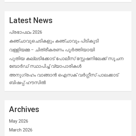
Latest News
പ്രഭാപഥം 2026
കഞ്ചാവുചെടികളും കഞ്ചാവും പിടികൂടി
വള്ളിയമ്മ – ചിത്രീകരണം പൂർത്തിയായി
പുതിയ കല്ലടിക്കോട് പോലീസ് സ്റ്റേഷനിലേക്ക് സൂചന
ബോർഡ് സ്ഥാപിച്ച് വ്യാപാരികൾ
അനുഗ്രഹം വാങ്ങാൻ ഐസക് വര്‍ഗ്ഗീസ് പാലക്കാട്
ബിഷപ്പ് ഹൗസില്‍
Archives
May 2026
March 2026