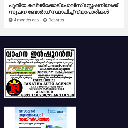
പുതിയ കല്ലടിക്കോട് പോലീസ് സ്റ്റേഷനിലേക്ക്
സൂചന ബോർഡ് സ്ഥാപിച്ച് വ്യാപാരികൾ
4 months ago
Reporter