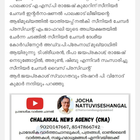
പാലക്കാട് എ.എസ്.പി രാജേഷ് കുമാറിന് സീനിയർ
ചേമ്പർ ഇന്റർനാഷണൽ പാലക്കാട് ലീജിയന്റെ
ആഭിമുഖ്യത്തിൽ യാത്രയപ്പ് നൽകി. സീനിയർ ചേമ്പർ
പ്രസിഡന്റ്‌ എം.ജാഫറലി യുടെ അധ്യക്ഷതയിൽ
ചേർന്ന ചടങ്ങിൽ സീനിയർ ചേമ്പർ ദേശീയ
കോർഡിനേറ്റർ അഡ്വ.പി.പ്രേംനാഥ് മുഖ്യാഥിതി
ആയിരുന്നു. ടി.ശ്രീധരൻ, ദീപാ ജയപ്രകാശ്, രാജേഷ്
നെടുങ്ങോട്ടിൽ, അരുൺ, ഷിബു എന്നിവർ സംസാരിച്ചു.
സീനിയർ ചേമ്പർ വൈസ് പ്രസിഡന്റ്‌
ആർ.ജയപ്രകാശ് സ്വാഗതവും ട്രഷറർ പി. വിനോദ്
കുമാർ നന്ദിയും പറഞ്ഞു.