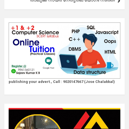
താലൂക്ക് നായർ നേതൃതല യോഗം നടത്തി
publishing your advert., Call : 9020147667 (Jose Chalakkal)