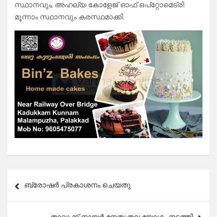
സ്ഥാനവും, അഹല്യ കോളേജ് ഓഫ് ഒപ്റ്റോമെട്രി
മൂന്നാം സ്ഥാനവും കരസ്ഥമാക്കി.
Post
ബ്രോഷർ പ്രകാശനം ചെയതു
navigation