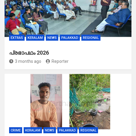
EXTRAS
KERALAM
NEWS
PALAKKAD
REGIONAL
പ്രഭാപഥം 2026
3 months ago
Reporter
CRIME
KERALAM
NEWS
PALAKKAD
REGIONAL