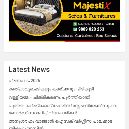
Latest News
പ്രഭാപഥം 2026
കഞ്ചാവുചെടികളും കഞ്ചാവും പിടികൂടി
വള്ളിയമ്മ – ചിത്രീകരണം പൂർത്തിയായി
പുതിയ കല്ലടിക്കോട് പോലീസ് സ്റ്റേഷനിലേക്ക് സൂചന
ബോർഡ് സ്ഥാപിച്ച് വ്യാപാരികൾ
അനുഗ്രഹം വാങ്ങാൻ ഐസക് വര്‍ഗ്ഗീസ് പാലക്കാട്
ബിഷപ്പ് ഹൗസില്‍