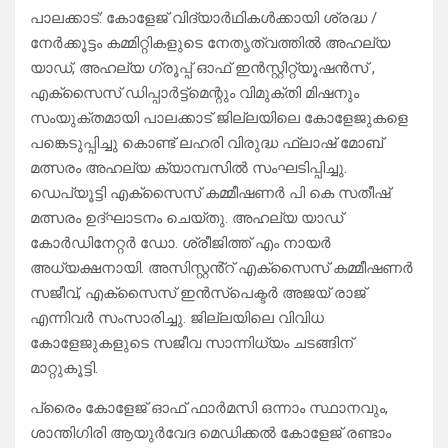
പാലക്കാട്: കോളേജ് വിദ്യാർഥികൾക്കായി ശ്രദ്ധ /
നേർക്കൂട്ടം കമ്മിറ്റികളുടെ നേതൃത്വത്തിൽ അഹല്യ
യാഡ്, അഹല്യ ഗ്രൂപ്പ് ഓഫ് ഇൻസ്റ്റിറ്റ്യൂഷൻസ് ,
എക്സൈസ് ഡിപ്പാർട്ട്മെന്റും വിമുക്തി മിഷനും
സംയുക്തമായി പാലക്കാട് ജില്ലയിലെ കോളേജുകളെ
പങ്കെടുപ്പിച്ചു കൊണ്ട് ലഹരി വിരുദ്ധ ഫ്ലാഷ് മോബ്
മത്സരം അഹല്യ ക്യാമ്പസിൽ സംഘടിപ്പിച്ചു.
ഡെപ്യൂട്ടി എക്സൈസ് കമ്മീഷണർ പി കെ സതീഷ്
മത്സരം ഉദ്ഘാടനം ചെയ്തു. അഹല്യ യാഡ്
കോർഡിനേറ്റർ ഡോ. ശ്രീജിത്ത് എം നായർ
അധ്യക്ഷനായി. അസിസ്റ്റൻ്റ് എക്സൈസ് കമ്മീഷണർ
സജീവ്, എക്സൈസ് ഇൻസ്പെക്ടർ അജയ് രാജ്
എന്നിവർ സംസാരിച്ചു. ജില്ലയിലെ വിവിധ
കോളേജുകളുടെ സജീവ സാന്നിധ്യം ചടങ്ങിന്
മാറ്റുകൂട്ടി.
പ്രൈം കോളേജ് ഓഫ് ഫാർമസി ഒന്നാം സ്ഥാനവും,
ശാന്തിഗിരി ആയുർവേദ മെഡിക്കൽ കോളേജ് രണ്ടാം