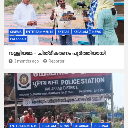
CINEMA
ENTERTAINMENTS
EXTRAS
KERALAM
NEWS
PALAKKAD
വള്ളിയമ്മ – ചിത്രീകരണം പൂർത്തിയായി
3 months ago
Reporter
ENTERTAINMENTS
KERALAM
NEWS
PALAKKAD
REGIONAL