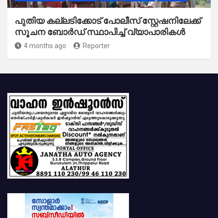
പുതിയ കല്ലടിക്കോട് പോലീസ് സ്റ്റേഷനിലേക്ക്
സൂചന ബോർഡ് സ്ഥാപിച്ച് വ്യാപാരികൾ
4 months ago
Reporter