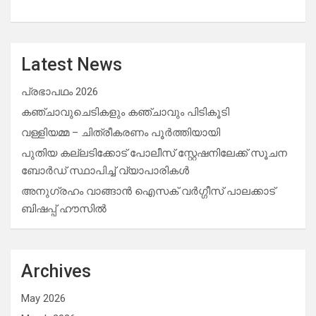
Latest News
പ്രഭാപഥം 2026
കഞ്ചാവുചെടികളും കഞ്ചാവും പിടികൂടി
വള്ളിയമ്മ – ചിത്രീകരണം പൂർത്തിയായി
പുതിയ കല്ലടിക്കോട് പോലീസ് സ്റ്റേഷനിലേക്ക് സൂചന
ബോർഡ് സ്ഥാപിച്ച് വ്യാപാരികൾ
അനുഗ്രഹം വാങ്ങാൻ ഐസക് വര്‍ഗ്ഗീസ് പാലക്കാട്
ബിഷപ്പ് ഹൗസില്‍
Archives
May 2026