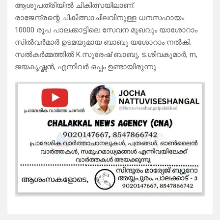
ആശുപത്രിയിൽ ചികിത്സയിലാണ്.
രാജേന്ദ്രന്റെ ചികിത്സാചിലവിനുള്ള ധനസഹായം
10000 രൂപ പാലക്കാട്ടിലെ സേവന മുഖവും യാശോറാം
സിൽവർമാർ ഉടമയുമായ ബാബു യശോറാം നൽകി.
സൽകർമ്മത്തിൽ K.സുരേഷ് ബാബു, ട.ശിവകുമാർ, m,
ജയകൃഷ്ണൻ, എന്നിവർ ഒപ്പം ഉണ്ടായിരുന്നു.