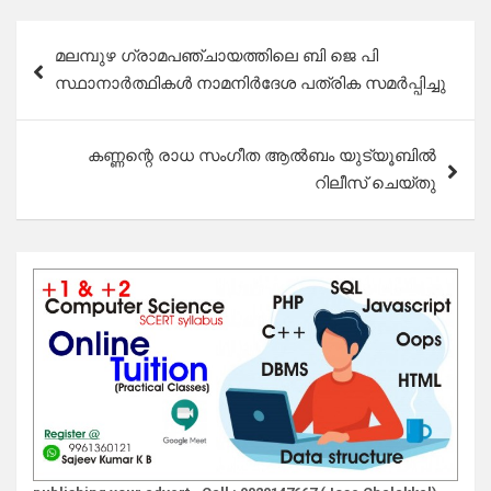
Post
മലമ്പുഴ ഗ്രാമപഞ്ചായത്തിലെ ബി ജെ പി
navigation
സ്ഥാനാർത്ഥികൾ നാമനിർദേശ പത്രിക സമർപ്പിച്ചു
കണ്ണന്റെ രാധ സംഗീത ആൽബം യുട്യൂബിൽ
റിലീസ് ചെയ്തു