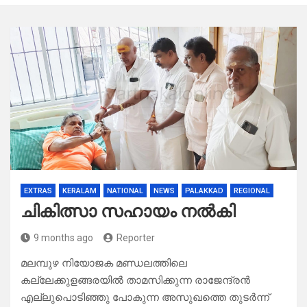
EXTRAS
KERALAM
NATIONAL
NEWS
PALAKKAD
REGIONAL
ചികിത്സാ സഹായം നൽകി
9 months ago
Reporter
മലമ്പുഴ നിയോജക മണ്ഡലത്തിലെ
കല്ലേക്കുളങ്ങരയിൽ താമസിക്കുന്ന രാജേന്ദ്രൻ
എല്ലുപൊടിഞ്ഞു പോകുന്ന അസുഖത്തെ തുടർന്ന്