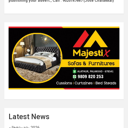
publishing your advert., Call : 9020147667 (Jose Chalakkal)
Latest News
പ്രഭാപഥം 2026