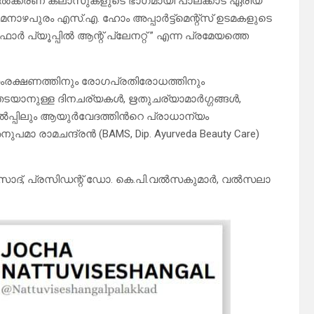
ക്കരണ ക്ലാസുകളുടെ ഭാഗമായി പാലക്കാട് ഏരിയ
പുരം എസ്.എ. ഹോം അപ്പാർട്ട്മെന്റ്സ് ഉടമകളുടെ
പ്യൂപ്പിൽ ആന്റ് പ്ലേനറ്റ് ” എന്ന പ്രമേയത്തെ
രക്ഷണത്തിനും രോഗപ്രതിരോധത്തിനും
ടയാനുള്ള ദിനചര്യകൾ, ഋതുചര്യാമാർഗ്ഗങ്ങൾ,
ൽപ്പിലും ആയുർവേദത്തിൻറെ പ്രാധാന്യം
മാ രാമചന്ദ്രൻ (BAMS, Dip. Ayurveda Beauty Care)
സാദ്, പ്രസിഡന്റ് ഡോ. കെ.പി.വൽസകുമാർ, വൽസലാ