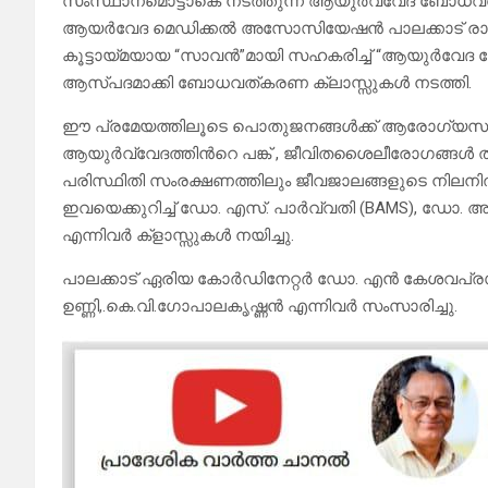
സംസ്ഥാനമൊട്ടാകെ നടത്തുന്ന ആയുർവ്വേദ ബോധവൽ
ആയർവേദ മെഡിക്കൽ അസോസിയേഷൻ പാലക്കാട് രാമനാഴ
കൂട്ടായ്മയായ “സാവൻ”മായി സഹകരിച്ച് “ആയുർവേദ ഫോർ 
ആസ്പദമാക്കി ബോധവത്കരണ ക്ലാസ്സുകൾ നടത്തി.
ഈ പ്രമേയത്തിലൂടെ പൊതുജനങ്ങൾക്ക് ആരോഗ്യസം
ആയുർവ്വേദത്തിൻറെ പങ്ക് , ജീവിതശൈലീരോഗങ്ങൾ ത
പരിസ്ഥിതി സംരക്ഷണത്തിലും ജീവജാലങ്ങളുടെ നിലനി
ഇവയെക്കുറിച്ച് ഡോ. എസ്. പാർവ്വതി (BAMS), ഡോ. അനുപ
എന്നിവർ ക്ളാസ്സുകൾ നയിച്ചു.
പാലക്കാട് ഏരിയ കോർഡിനേറ്റർ ഡോ. എൻ കേശവപ്ര
ഉണ്ണി,.കെ.വി.ഗോപാലകൃഷ്ണൻ എന്നിവർ സംസാരിച്ചു.