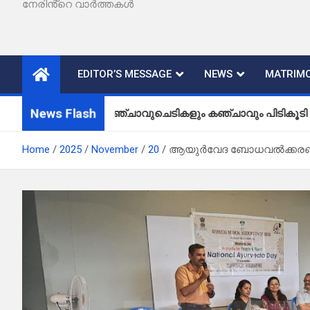
നേരിൻ്റെ വാർത്തകൾ
EDITOR’S MESSAGE
NEWS
MATRIMO
News Flash
കഞ്ചാവുചെടികളും കഞ്ചാവും പിടികൂടി
Home
2025
November
20
ആയുർവേദ ബോധവൽക്കരണ ക