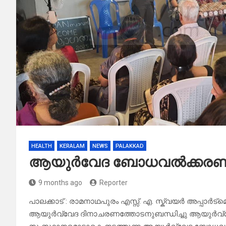
HEALTH
KERALAM
NEWS
PALAKKAD
ആയുർവേദ ബോധവൽക്കരണ ക്
9 months ago
Reporter
പാലക്കാട് : രാമനാഥപുരം എസ്സ്. എ. സ്ക്വയർ അപ്പാർട
ആയുർവ്വേദ ദിനാചരണത്തോടനുബന്ധിച്ചു ആയുർ