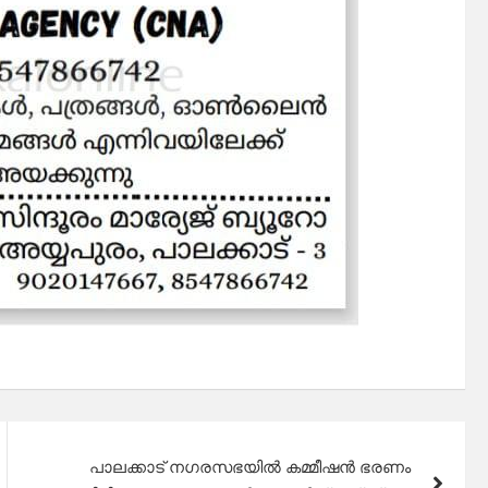
പാലക്കാട് നഗരസഭയിൽ കമ്മീഷൻ ഭരണം