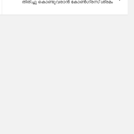
തിരിച്ചു കൊണ്ടുവരാൻ കോൺഗ്രസ് ശ്രമം