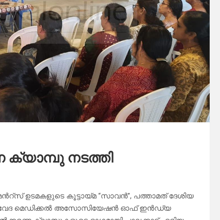
യാമ്പു നടത്തി
്മെൻറ്സ് ഉടമകളുടെ കൂട്ടായ്മ “സാവൻ”, പത്താമത് ദേശിയ
വ്വേദ മെഡിക്കൽ അസോസിയേഷൻ ഓഫ് ഇൻഡ്യ