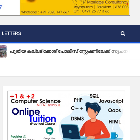
LETTERS
ല്ലടിക്കോട് പോലീസ് സ്റ്റേഷനിലേക്ക് സൂചന ബോർഡ് സ്ഥാപിച