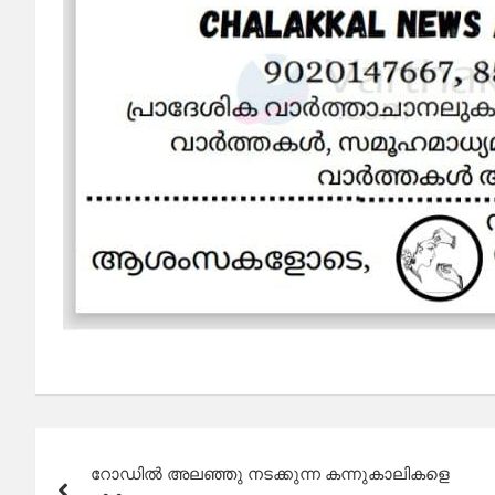
Post
റോഡിൽ അലഞ്ഞു നടക്കുന്ന കന്നുകാലികളെ
navigation