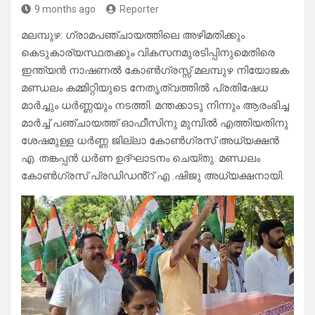
9 months ago
Reporter
മലമ്പുഴ: ഗ്രാമപഞ്ചായത്തിലെ അഴിമതിക്കും
കെടുകാര്യസ്ഥതക്കും വികസനമുരടിപ്പിനുമെതിരെ
ഇന്ത്യൻ നാഷണൽ കോൺഗ്രസ്സ് മലമ്പുഴ നിയോജക
മണ്ഡലം കമ്മിറ്റിയുടെ നേതൃത്വത്തിൽ പ്രതിഷേധ
മാർച്ചും ധർണ്ണയും നടത്തി. മന്തക്കാടു നിന്നും ആരംഭിച്ച
മാർച്ച് പഞ്ചായത്ത് ഓഫീസിനു മുമ്പിൽ എത്തിയതിനു
ശേഷമുള്ള ധർണ്ണ ജില്ലാ കോൺഗ്രസ് അധ്യക്ഷൻ
എ. തങ്കപ്പൻ ധർണ ഉദ്ഘാടനം ചെയ്തു. മണ്ഡലം
കോൺഗ്രസ് പ്രഡിഡൻ്റ് എ .ഷിജു അധ്യക്ഷനായി.