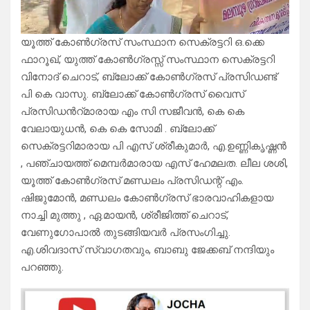
യൂത്ത് കോൺഗ്രസ് സംസ്ഥാന സെക്രട്ടറി ഒ.ക്കെ
ഫാറൂഖ്, യുത്ത് കോൺഗ്രസ്സ് സംസ്ഥാന സെക്രട്ടറി
വിനോദ് ചെറാട്, ബ്ലോക്ക് കോൺഗ്രസ് പ്രസിഡണ്ട്
പി കെ വാസു. ബ്ലോക്ക് കോൺഗ്രസ് വൈസ്
പ്രസിഡൻറ്മാരായ എം സി സജീവൻ, കെ കെ
വേലായുധൻ, കെ കെ സോമി . ബ്ലോക്ക്
സെക്രട്ടറിമാരായ പി എസ് ശ്രീകുമാർ, എ.ഉണ്ണികൃഷ്ണൻ
, പഞ്ചായത്ത് മെമ്പർമാരായ എസ് ഹേമലത. ലീല ശശി,
യൂത്ത് കോൺഗ്രസ് മണ്ഡലം പ്രസിഡന്റ് എം.
ഷിജുമോൻ, മണ്ഡലം കോൺഗ്രസ് ഭാരവാഹികളായ
നാച്ചി മുത്തു , ഏ.മായൻ, ശ്രീജിത്ത് ചെറാട്,
വേണുഗോപാൽ തുടങ്ങിയവർ പ്രസംഗിച്ചു.
എ.ശിവദാസ് സ്വാഗതവും, ബാബു ജേക്കബ് നന്ദിയും
പറഞ്ഞു.