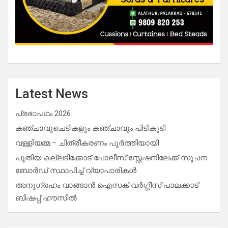
Latest News
പ്രഭാപഥം 2026
കഞ്ചാവുചെടികളും കഞ്ചാവും പിടികൂടി
വള്ളിയമ്മ – ചിത്രീകരണം പൂർത്തിയായി
പുതിയ കല്ലടിക്കോട് പോലീസ് സ്റ്റേഷനിലേക്ക് സൂചന
ബോർഡ് സ്ഥാപിച്ച് വ്യാപാരികൾ
അനുഗ്രഹം വാങ്ങാൻ ഐസക് വര്‍ഗ്ഗീസ് പാലക്കാട്
ബിഷപ്പ് ഹൗസില്‍