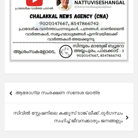
Post
ആരോഗ്യ സംരക്ഷണ സന്ദേശ യാത്ര
navigation
സിവിൽ സ്റ്റേഷനിലെ കക്കൂസ് ടാങ്ക് ലീക്ക് ,ദുർഗന്ധം
സഹിച്ച് ജീവനക്കാരും ജനങ്ങളും