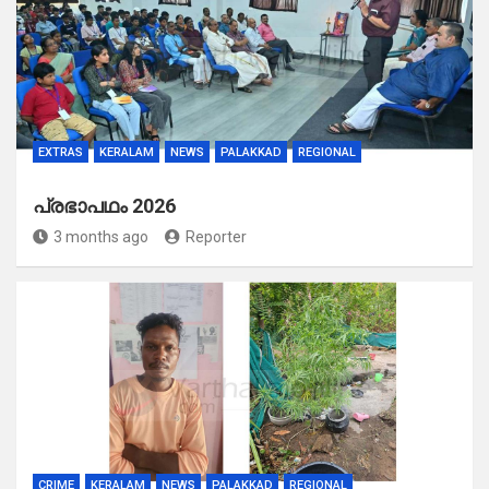
EXTRAS
KERALAM
NEWS
PALAKKAD
REGIONAL
പ്രഭാപഥം 2026
3 months ago
Reporter
CRIME
KERALAM
NEWS
PALAKKAD
REGIONAL