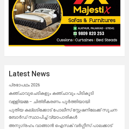
Latest News
പ്രഭാപഥം 2026
കഞ്ചാവുചെടികളും കഞ്ചാവും പിടികൂടി
വള്ളിയമ്മ – ചിത്രീകരണം പൂർത്തിയായി
പുതിയ കല്ലടിക്കോട് പോലീസ് സ്റ്റേഷനിലേക്ക് സൂചന
ബോർഡ് സ്ഥാപിച്ച് വ്യാപാരികൾ
അനുഗ്രഹം വാങ്ങാൻ ഐസക് വര്‍ഗ്ഗീസ് പാലക്കാട്