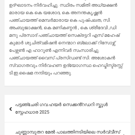
ഉദ്ഘാടനം നിർവഹിച്ചു. സ്ഥിരം സമിതി അധ്യക്ഷൻ
മാരായ കെ കെ യശോദ, കെ അനന്തകൃഷ്ണൻ
പഞ്ചായത്ത് മെമ്പർമാരായ കെ പുഷ്പലത, സി.
അംബുജാക്ഷൻ, കെ മണികണ്ഠൻ , കെ ശ്രീദേവി ,ഡി
മനു പ്രസാദ് പഞ്ചായത്ത് സെക്രട്ടറി എസ് മഹേഷ്
കുമാർ ശുചിത്വമിഷൻ നെന്മാറ ബ്ലോക്ക് റിസോഴ്സ്
പേഴ്സൺ എ ഹാറൂൺ എന്നിവർ സംസാരിച്ചു.
പഞ്ചായത്ത് വൈസ് പ്രസിഡണ്ട് സി. അശോകൻ
സ്വാഗതവും നിർവഹണ ഉദ്യോഗസ്ഥ ഹെഡ്മിസ്ട്രസ്സ്
ടി.ഇ.ഷൈമ നന്ദിയും പറഞ്ഞു.
Post
പട്ടഞ്ചേരി ഗവ.ഹയർ സെക്കൻ്റഡറി സ്കൂൾ
navigation
സ്നേഹധാര 2025
ചുണ്ണാമ്പുതറ മേൽ പാലത്തിനടിയിലെ സർവ്വീസ്