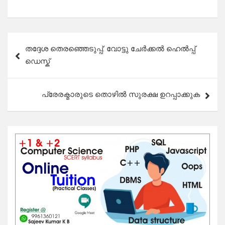
Post
തദ്ദേശ തെരഞ്ഞെടുപ്പ്: വോട്ടു ചേർക്കൽ ഹെൽപ്പ്
navigation
ഡെസ്ക്
പ്രേരക്മാരുടെ തൊഴിൽ സുരക്ഷ ഉറപ്പാക്കുക