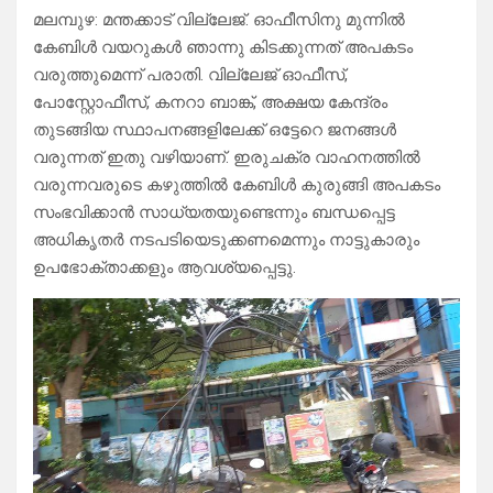
മലമ്പുഴ: മന്തക്കാട് വില്ലേജ്. ഓഫീസിനു മുന്നിൽ
കേബിൾ വയറുകൾ ഞാന്നു കിടക്കുന്നത് അപകടം
വരുത്തുമെന്ന് പരാതി. വില്ലേജ് ഓഫീസ്,
പോസ്റ്റോഫീസ്, കനറാ ബാങ്ക്, അക്ഷയ കേന്ദ്രം
തുടങ്ങിയ സ്ഥാപനങ്ങളിലേക്ക് ഒട്ടേറെ ജനങ്ങൾ
വരുന്നത് ഇതു വഴിയാണ്. ഇരുചക്ര വാഹനത്തിൽ
വരുന്നവരുടെ കഴുത്തിൽ കേബിൾ കുരുങ്ങി അപകടം
സംഭവിക്കാൻ സാധ്യതയുണ്ടെന്നും ബന്ധപ്പെട്ട
അധികൃതർ നടപടിയെടുക്കണമെന്നും നാട്ടുകാരും
ഉപഭോക്താക്കളും ആവശ്യപ്പെട്ടു.