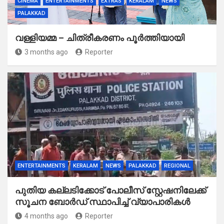
CINEMA
ENTERTAINMENTS
EXTRAS
KERALAM
NEWS
PALAKKAD
വള്ളിയമ്മ – ചിത്രീകരണം പൂർത്തിയായി
3 months ago
Reporter
ENTERTAINMENTS
KERALAM
NEWS
PALAKKAD
REGIONAL
പുതിയ കല്ലടിക്കോട് പോലീസ് സ്റ്റേഷനിലേക്ക്
സൂചന ബോർഡ് സ്ഥാപിച്ച് വ്യാപാരികൾ
4 months ago
Reporter